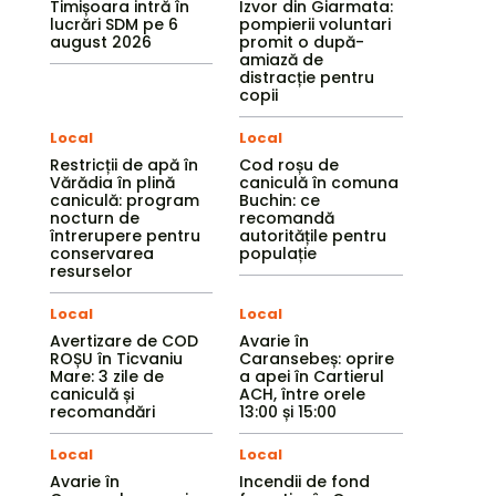
Timișoara intră în
Izvor din Giarmata:
lucrări SDM pe 6
pompierii voluntari
august 2026
promit o după-
amiază de
distracție pentru
copii
Local
Local
Restricții de apă în
Cod roșu de
Vărădia în plină
caniculă în comuna
caniculă: program
Buchin: ce
nocturn de
recomandă
întrerupere pentru
autoritățile pentru
conservarea
populație
resurselor
Local
Local
Avertizare de COD
Avarie în
ROȘU în Ticvaniu
Caransebeș: oprire
Mare: 3 zile de
a apei în Cartierul
caniculă și
ACH, între orele
recomandări
13:00 și 15:00
Local
Local
Avarie în
Incendii de fond