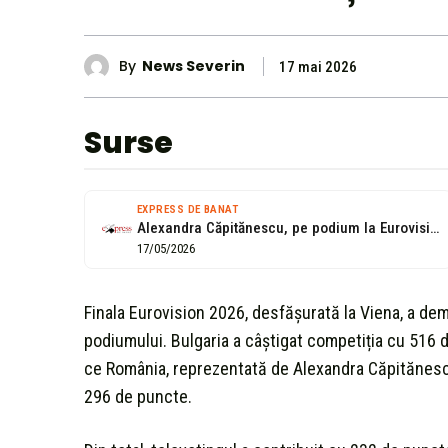
By
News Severin
17 mai 2026
Surse
EXPRESS DE BANAT
Alexandra Căpitănescu, pe podium la Eurovision Song Contest după votul masiv al...
17/05/2026
Finala Eurovision 2026, desfășurată la Viena, a de
podiumului. Bulgaria a câștigat competiția cu 516 d
ce România, reprezentată de Alexandra Căpitănescu,
296 de puncte.