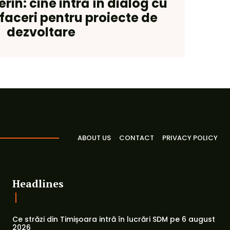
rin: cine intră în dialog cu
faceri pentru proiecte de
dezvoltare
ABOUT US
CONTACT
PRIVACY POLICY
Headlines
Ce străzi din Timișoara intră în lucrări SDM pe 6 august
2026