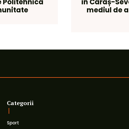
e Politehnica
în Caraș-Seve
munitate
mediul de a
Categorii
Sport