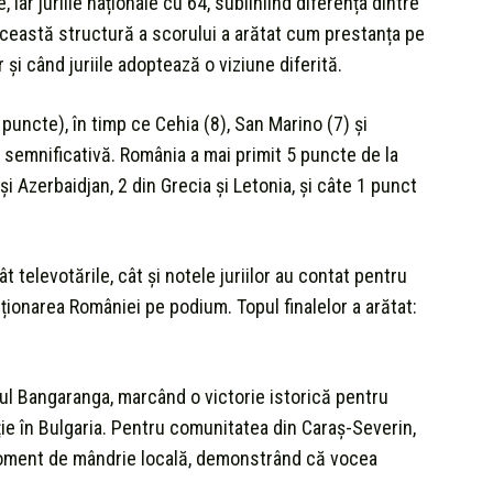
 iar juriile naționale cu 64, subliniind diferența dintre
. Această structură a scorului a arătat cum prestanța pe
și când juriile adoptează o viziune diferită.
uncte), în timp ce Cehia (8), San Marino (7) și
 semnificativă. România a mai primit 5 puncte de la
a și Azerbaidjan, 2 din Grecia și Letonia, și câte 1 punct
t televotările, cât și notele juriilor au contat pentru
oziționarea României pe podium. Topul finalelor a arătat:
asul Bangaranga, marcând o victorie istorică pentru
ie în Bulgaria. Pentru comunitatea din Caraș-Severin,
moment de mândrie locală, demonstrând că vocea
.