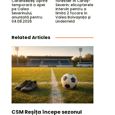
Caransebeș: oprire
forestier în Caraș-
temporară a apei
Severin: elicopterele
pe Calea
intervin pentru a
Severinului,
limita 2 focare în
anunțată pentru
Valea Bolvașnița și
04.08.2026
Lindenfeld
Related Articles
CSM Reșița începe sezonul