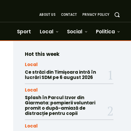
ABOUT US
CONTACT
PRIVACY POLICY
Sport
Local
Social
Politica
Hot this week
Local
Ce străzi din Timișoara intră în
lucrări SDM pe 6 august 2026
Local
Splash în Parcul Izvor din
Giarmata: pompierii voluntari
promit o după-amiază de
distracție pentru copii
Local