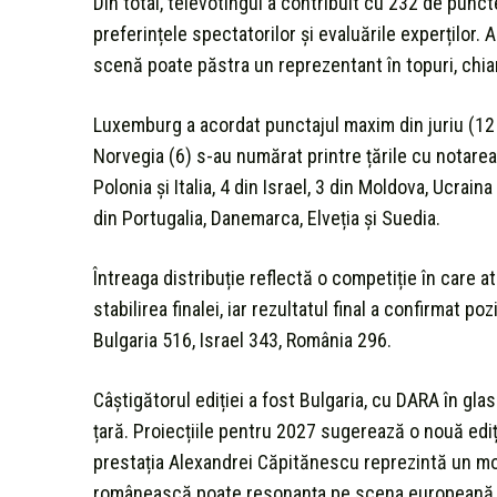
Din total, televotingul a contribuit cu 232 de puncte,
preferințele spectatorilor și evaluările experților
scenă poate păstra un reprezentant în topuri, chiar 
Luxemburg a acordat punctajul maxim din juriu (12 p
Norvegia (6) s-au numărat printre țările cu notarea
Polonia și Italia, 4 din Israel, 3 din Moldova, Ucrain
din Portugalia, Danemarca, Elveția și Suedia.
Întreaga distribuție reflectă o competiție în care atâ
stabilirea finalei, iar rezultatul final a confirmat p
Bulgaria 516, Israel 343, România 296.
Câștigătorul ediției a fost Bulgaria, cu DARA în gl
țară. Proiecțiile pentru 2027 sugerează o nouă ediț
prestația Alexandrei Căpitănescu reprezintă un 
românească poate resonanța pe scena europeană