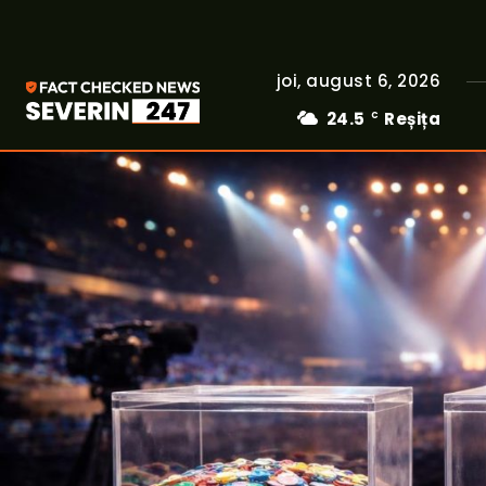
joi, august 6, 2026
24.5
Reșița
C