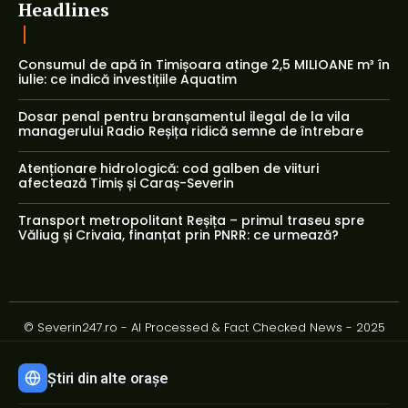
Headlines
Consumul de apă în Timișoara atinge 2,5 MILIOANE m³ în
iulie: ce indică investițiile Aquatim
Dosar penal pentru branșamentul ilegal de la vila
managerului Radio Reșița ridică semne de întrebare
Atenționare hidrologică: cod galben de viituri
afectează Timiș și Caraș-Severin
Transport metropolitant Reșița – primul traseu spre
Văliug și Crivaia, finanțat prin PNRR: ce urmează?
© Severin247.ro - AI Processed & Fact Checked News - 2025
Știri din alte orașe