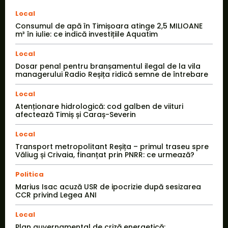
Local
Consumul de apă în Timișoara atinge 2,5 MILIOANE
m³ în iulie: ce indică investițiile Aquatim
Local
Dosar penal pentru branșamentul ilegal de la vila
managerului Radio Reșița ridică semne de întrebare
Local
Atenționare hidrologică: cod galben de viituri
afectează Timiș și Caraș-Severin
Local
Transport metropolitant Reșița – primul traseu spre
Văliug și Crivaia, finanțat prin PNRR: ce urmează?
Politica
Marius Isac acuză USR de ipocrizie după sesizarea
CCR privind Legea ANI
Local
Plan guvernamental de criză energetică: