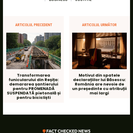
ARTICOLUL PRECEDENT
ARTICOLUL URMĂTOR
Transformarea
Motivul din spatele
funicularului din Reșița:
declarațiilor lui Băsescu:
demararea șantierului
România are nevoie de
pentru PROMENADĂ
un președinte cu atribuții
SUSPENDATĂ pietonală și
mai largi
pentru bicicliști