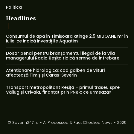
Politica
Headlines
Consumul de apă în Timișoara atinge 2,5 MILIOANE m³ în
iulie: ce indică investițiile Aquatim
Dosar penal pentru branșamentul ilegal de la vila
managerului Radio Reșița ridică semne de întrebare
Atenționare hidrologică: cod galben de viituri
afectează Timiș și Caraș-Severin
Transport metropolitant Reșița – primul traseu spre
Văliug și Crivaia, finanțat prin PNRR: ce urmează?
© Severin247.ro - AI Processed & Fact Checked News - 2025