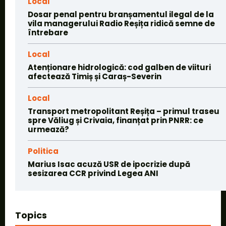
Local
Dosar penal pentru branșamentul ilegal de la
vila managerului Radio Reșița ridică semne de
întrebare
Local
Atenționare hidrologică: cod galben de viituri
afectează Timiș și Caraș-Severin
Local
Transport metropolitant Reșița – primul traseu
spre Văliug și Crivaia, finanțat prin PNRR: ce
urmează?
Politica
Marius Isac acuză USR de ipocrizie după
sesizarea CCR privind Legea ANI
Topics