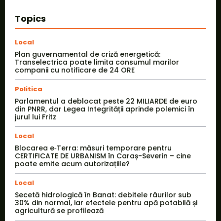
Topics
Local
Plan guvernamental de criză energetică:
Transelectrica poate limita consumul marilor
companii cu notificare de 24 ORE
Politica
Parlamentul a deblocat peste 22 MILIARDE de euro
din PNRR, dar Legea Integrității aprinde polemici în
jurul lui Fritz
Local
Blocarea e‑Terra: măsuri temporare pentru
CERTIFICATE DE URBANISM în Caraș-Severin – cine
poate emite acum autorizațiile?
Local
Secetă hidrologică în Banat: debitele râurilor sub
30% din normal, iar efectele pentru apă potabilă și
agricultură se profilează