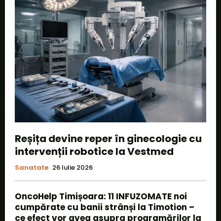
Reșița devine reper în ginecologie cu
intervenții robotice la Vestmed
Sanatate
26 Iulie 2026
OncoHelp Timișoara: 11 INFUZOMATE noi
cumpărate cu banii strânși la Timotion –
ce efect vor avea asupra programărilor la