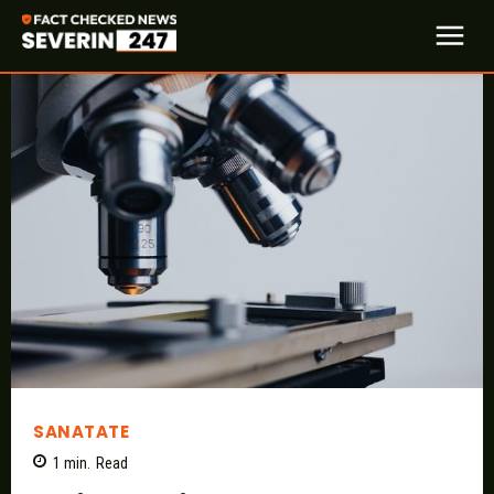
SANATATE
1
min.
Read