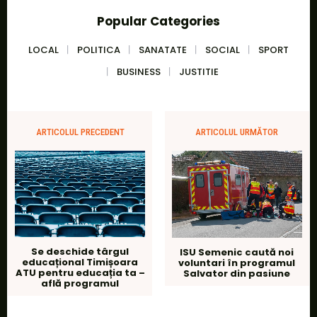
Popular Categories
LOCAL
POLITICA
SANATATE
SOCIAL
SPORT
BUSINESS
JUSTITIE
ARTICOLUL PRECEDENT
ARTICOLUL URMĂTOR
Se deschide târgul
ISU Semenic caută noi
educațional Timișoara
voluntari în programul
ATU pentru educația ta –
Salvator din pasiune
află programul