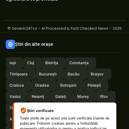
© Severin247.ro - AI Processed & Fact Checked News - 2025
Știri din alte orașe
Iași
Cluj
Bistrița
Constanța
Timișoara
București
Bacău
Brașov
Craiova
Oradea
Botoșani
Ploiești
Vaslui
Neamț
Galați
Mureș
Ilfov
Sibiu
Arad
Alba
Tulcea
Olt
Știri verificate
Toate știrile de pe acest site sunt verificate înainte de
Arges
Maramures
Vrancea
Satumare
publicare. Folosim cookies pentru a îmbunătăți
experiența utilizatorilor și pentru a analiza traficul pe