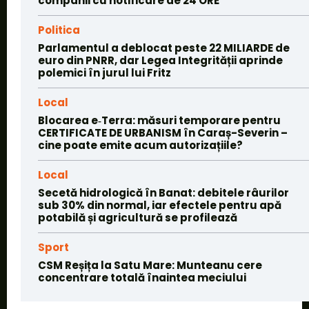
companii cu notificare de 24 ORE
Politica
Parlamentul a deblocat peste 22 MILIARDE de
euro din PNRR, dar Legea Integrității aprinde
polemici în jurul lui Fritz
Local
Blocarea e‑Terra: măsuri temporare pentru
CERTIFICATE DE URBANISM în Caraș-Severin –
cine poate emite acum autorizațiile?
Local
Secetă hidrologică în Banat: debitele râurilor
sub 30% din normal, iar efectele pentru apă
potabilă și agricultură se profilează
Sport
CSM Reșița la Satu Mare: Munteanu cere
concentrare totală înaintea meciului