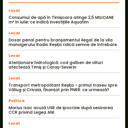
Local
Consumul de apă în Timișoara atinge 2,5 MILIOANE
m³ în iulie: ce indică investițiile Aquatim
Local
Dosar penal pentru branșamentul ilegal de la vila
managerului Radio Reșița ridică semne de întrebare
Local
Atenționare hidrologică: cod galben de viituri
afectează Timiș și Caraș-Severin
Local
Transport metropolitant Reșița – primul traseu spre
Văliug și Crivaia, finanțat prin PNRR: ce urmează?
Politica
Marius Isac acuză USR de ipocrizie după sesizarea
CCR privind Legea ANI
Local