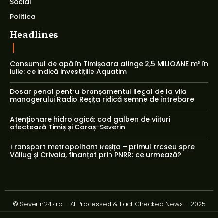
Social
Politica
Headlines
Consumul de apă în Timișoara atinge 2,5 MILIOANE m³ în
iulie: ce indică investițiile Aquatim
Dosar penal pentru branșamentul ilegal de la vila
managerului Radio Reșița ridică semne de întrebare
Atenționare hidrologică: cod galben de viituri
afectează Timiș și Caraș-Severin
Transport metropolitant Reșița – primul traseu spre
Văliug și Crivaia, finanțat prin PNRR: ce urmează?
© Severin247.ro - AI Processed & Fact Checked News - 2025