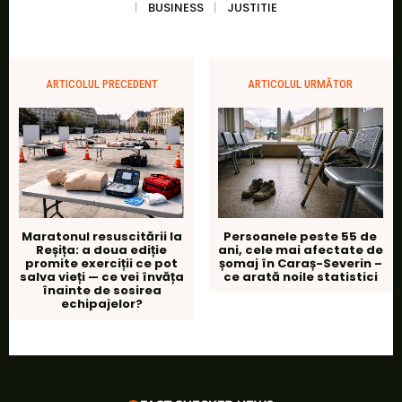
BUSINESS
JUSTITIE
ARTICOLUL PRECEDENT
ARTICOLUL URMĂTOR
Maratonul resuscitării la
Persoanele peste 55 de
Reșița: a doua ediție
ani, cele mai afectate de
promite exerciții ce pot
șomaj în Caraș-Severin –
salva vieți — ce vei învăța
ce arată noile statistici
înainte de sosirea
echipajelor?