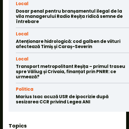
Local
Dosar penal pentru branșamentul ilegal de la
vila managerului Radio Reșița ridică semne de
întrebare
Local
Atenționare hidrologică: cod galben de viituri
afectează Timiș și Caraș-Severin
Local
Transport metropolitant Reșița – primul traseu
spre Văliug și Crivaia, finanțat prin PNRR: ce
urmează?
Politica
Marius Isac acuză USR de ipocrizie după
sesizarea CCR privind Legea ANI
Topics