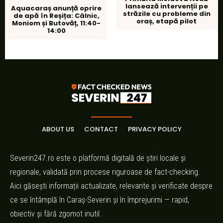
lansează intervenții pe
Aquacaraș anunță oprire
străzile cu probleme din
de apă în Reșița: Câlnic,
oraș, etapă pilot
Moniom și Butovăț, 11:40-
14:00
ABOUT US
CONTACT
PRIVACY POLICY
Severin247.ro este o platformă digitală de știri locale și
regionale, validată prin procese riguroase de fact-checking.
Aici găsești informații actualizate, relevante și verificate despre
ce se întâmplă în Caraș-Severin și în împrejurimi — rapid,
obiectiv și fără zgomot inutil.