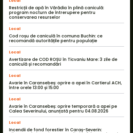
Local
Restricții de apă în Vărădia în plină caniculă:
program nocturn de întrerupere pentru
conservarea resurselor
Local
Cod roșu de caniculă în comuna Buchin: ce
recomandă autoritățile pentru populație
Local
Avertizare de COD ROȘU în Ticvaniu Mare: 3 zile de
caniculă și recomandări
Local
Avarie în Caransebeș: oprire a apei în Cartierul ACH,
între orele 13:00 și 15:00
Local
Avarie în Caransebeș: oprire temporară a apei pe
Calea Severinului, anunțată pentru 04.08.2026
Local
Incendii de fond forestier în Caraș-Severin: