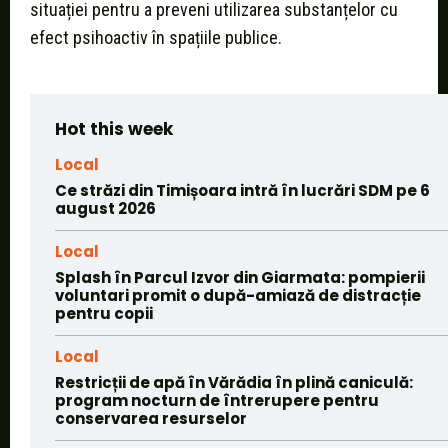
situației pentru a preveni utilizarea substanțelor cu
efect psihoactiv în spațiile publice.
Hot this week
Local
Ce străzi din Timișoara intră în lucrări SDM pe 6
august 2026
Local
Splash în Parcul Izvor din Giarmata: pompierii
voluntari promit o după-amiază de distracție
pentru copii
Local
Restricții de apă în Vărădia în plină caniculă:
program nocturn de întrerupere pentru
conservarea resurselor