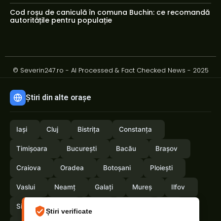
Cod roșu de caniculă în comuna Buchin: ce recomandă
autoritățile pentru populație
© Severin247.ro - AI Processed & Fact Checked News - 2025
Știri din alte orașe
Iași
Cluj
Bistrița
Constanța
Timișoara
București
Bacău
Brașov
Craiova
Oradea
Botoșani
Ploiești
Vaslui
Neamț
Galați
Mureș
Ilfov
Sibiu
Arad
Alba
Tulcea
Olt
Știri verificate