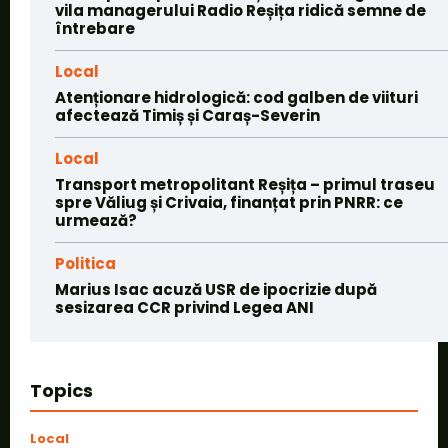
vila managerului Radio Reșița ridică semne de
întrebare
Local
Atenționare hidrologică: cod galben de viituri
afectează Timiș și Caraș-Severin
Local
Transport metropolitant Reșița – primul traseu
spre Văliug și Crivaia, finanțat prin PNRR: ce
urmează?
Politica
Marius Isac acuză USR de ipocrizie după
sesizarea CCR privind Legea ANI
Topics
Local