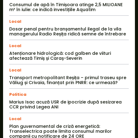
Consumul de apă în Timișoara atinge 2,5 MILIOANE
m³ în iulie: ce indică investițiile Aquatim
Local
Dosar penal pentru branșamentul ilegal de la vila
managerului Radio Reșița ridică semne de întrebare
Local
Atenționare hidrologică: cod galben de viituri
afectează Timiș și Caraș-Severin
Local
Transport metropolitant Reșița – primul traseu spre
Văliug și Crivaia, finanțat prin PNRR: ce urmează?
Politica
Marius Isac acuză USR de ipocrizie după sesizarea
CCR privind Legea ANI
Local
Plan guvernamental de criză energetică:
Transelectrica poate limita consumul marilor
companii cu notificare de 24 ORE