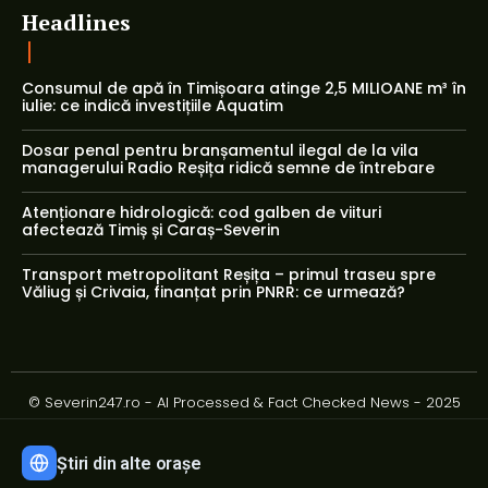
Headlines
Consumul de apă în Timișoara atinge 2,5 MILIOANE m³ în
iulie: ce indică investițiile Aquatim
Dosar penal pentru branșamentul ilegal de la vila
managerului Radio Reșița ridică semne de întrebare
Atenționare hidrologică: cod galben de viituri
afectează Timiș și Caraș-Severin
Transport metropolitant Reșița – primul traseu spre
Văliug și Crivaia, finanțat prin PNRR: ce urmează?
© Severin247.ro - AI Processed & Fact Checked News - 2025
Știri din alte orașe