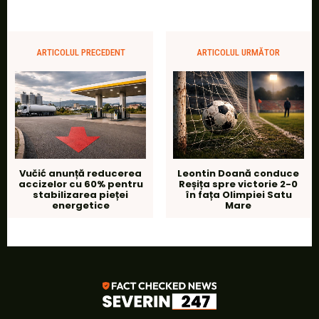
ARTICOLUL PRECEDENT
ARTICOLUL URMĂTOR
Vučić anunță reducerea
Leontin Doană conduce
accizelor cu 60% pentru
Reșița spre victorie 2-0
stabilizarea pieței
în fața Olimpiei Satu
energetice
Mare