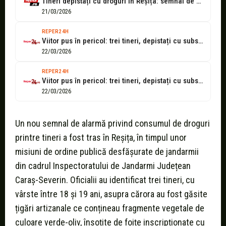
Tineri depistați cu droguri în Reșița: semnal de alarmă tras de jandarmii...
21/03/2026
REPER24H
Viitor pus în pericol: trei tineri, depistați cu substanțe suspecte în Reșița
22/03/2026
REPER24H
Viitor pus în pericol: trei tineri, depistați cu substanțe suspecte în Reșița
22/03/2026
Un nou semnal de alarmă privind consumul de droguri
printre tineri a fost tras în Reșița, în timpul unor
misiuni de ordine publică desfășurate de jandarmii
din cadrul Inspectoratului de Jandarmi Județean
Caraș-Severin. Oficialii au identificat trei tineri, cu
vârste între 18 și 19 ani, asupra cărora au fost găsite
țigări artizanale ce conțineau fragmente vegetale de
culoare verde-oliv, însoțite de foițe inscripționate cu