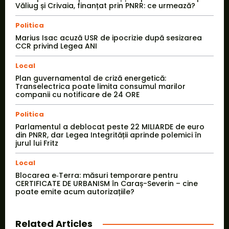
Văliug și Crivaia, finanțat prin PNRR: ce urmează?
Politica
Marius Isac acuză USR de ipocrizie după sesizarea
CCR privind Legea ANI
Local
Plan guvernamental de criză energetică:
Transelectrica poate limita consumul marilor
companii cu notificare de 24 ORE
Politica
Parlamentul a deblocat peste 22 MILIARDE de euro
din PNRR, dar Legea Integrității aprinde polemici în
jurul lui Fritz
Local
Blocarea e‑Terra: măsuri temporare pentru
CERTIFICATE DE URBANISM în Caraș-Severin – cine
poate emite acum autorizațiile?
Related Articles