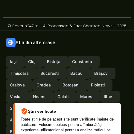
© Severin247.ro - AI Processed & Fact Checked News - 2025
Știri din alte orașe
Iași
Cluj
Bistrița
Constanța
Timișoara
București
Bacău
Brașov
Craiova
Oradea
Botoșani
Ploiești
Vaslui
Neamț
Galați
Mureș
Ilfov
Sibiu
Arad
Alba
Tulcea
Olt
Știri verificate
Toate știrile de pe acest site sunt verificate înainte de
Arges
Maramures
Vrancea
Satumare
publicare. Folosim cookies pentru a îmbunătăți
experiența utilizatorilor și pentru a analiza traficul pe
Buzau
Braila
Calarasi
Suceava