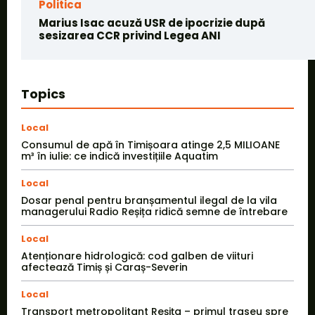
Politica
Marius Isac acuză USR de ipocrizie după
sesizarea CCR privind Legea ANI
Topics
Local
Consumul de apă în Timișoara atinge 2,5 MILIOANE
m³ în iulie: ce indică investițiile Aquatim
Local
Dosar penal pentru branșamentul ilegal de la vila
managerului Radio Reșița ridică semne de întrebare
Local
Atenționare hidrologică: cod galben de viituri
afectează Timiș și Caraș-Severin
Local
Transport metropolitant Reșița – primul traseu spre