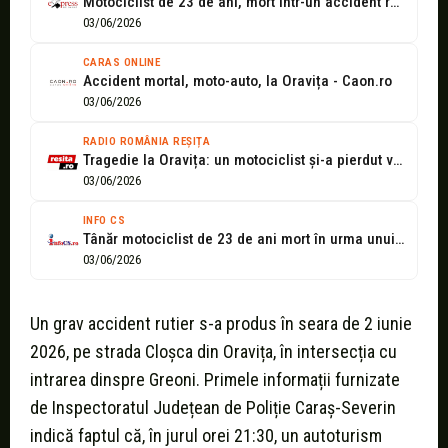
Motociclist de 23 de ani, mort într-un accident rutier la Oravița -...
03/06/2026
CARAS ONLINE
Accident mortal, moto-auto, la Oravița - Caon.ro
03/06/2026
RADIO ROMÂNIA REȘIȚA
Tragedie la Oravița: un motociclist și-a pierdut viața în urma unei coliziuni...
03/06/2026
INFO CS
Tânăr motociclist de 23 de ani mort în urma unui accident de...
03/06/2026
Un grav accident rutier s-a produs în seara de 2 iunie
2026, pe strada Cloșca din Oravița, în intersecția cu
intrarea dinspre Greoni. Primele informații furnizate
de Inspectoratul Județean de Poliție Caraș-Severin
indică faptul că, în jurul orei 21:30, un autoturism