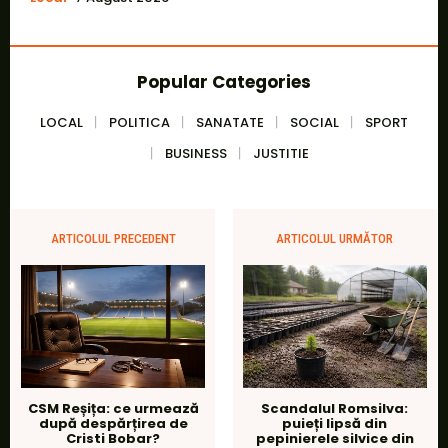
Popular Categories
LOCAL
POLITICA
SANATATE
SOCIAL
SPORT
BUSINESS
JUSTITIE
ARTICOLUL PRECEDENT
ARTICOLUL URMĂTOR
CSM Reșița: ce urmează
Scandalul Romsilva:
după despărțirea de
puieți lipsă din
Cristi Bobar?
pepinierele silvice din