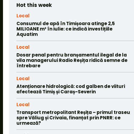
Hot this week
Local
Consumul de apă în Timișoara atinge 2,5
MILIOANE m³ în iulie: ce indică investițiile
Aquatim
Local
Dosar penal pentru branșamentul ilegal de la
vila managerului Radio Reșița ridică semne de
întrebare
Local
Atenționare hidrologică: cod galben de viituri
afectează Timiș și Caraș-Severin
Local
Transport metropolitant Reșița – primul traseu
spre Văliug și Crivaia, finanțat prin PNRR: ce
urmează?