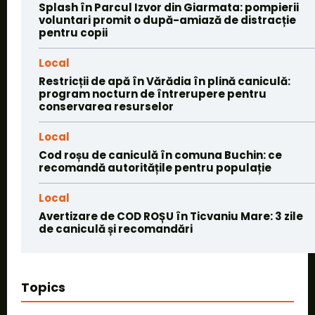
Splash în Parcul Izvor din Giarmata: pompierii
voluntari promit o după-amiază de distracție
pentru copii
Local
Restricții de apă în Vărădia în plină caniculă:
program nocturn de întrerupere pentru
conservarea resurselor
Local
Cod roșu de caniculă în comuna Buchin: ce
recomandă autoritățile pentru populație
Local
Avertizare de COD ROȘU în Ticvaniu Mare: 3 zile
de caniculă și recomandări
Topics