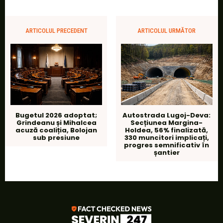
ARTICOLUL PRECEDENT
ARTICOLUL URMĂTOR
Bugetul 2026 adoptat;
Autostrada Lugoj-Deva:
Grindeanu și Mihalcea
Secțiunea Margina-
acuză coaliția, Bolojan
Holdea, 56% finalizată,
sub presiune
330 muncitori implicați,
progres semnificativ în
șantier