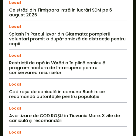
Local
Ce străzi din Timișoara intră în lucrări SDM pe 6
august 2026
Local
Splash în Parcul Izvor din Giarmata: pompierii
voluntari promit o după-amiază de distracție pentru
copii
Local
Restricții de apă în Vărădia în plină caniculă:
program nocturn de întrerupere pentru
conservarea resurselor
Local
Cod roșu de caniculă în comuna Buchin: ce
recomandă autoritățile pentru populație
Local
Avertizare de COD ROȘU în Ticvaniu Mare: 3 zile de
caniculă și recomandări
Local