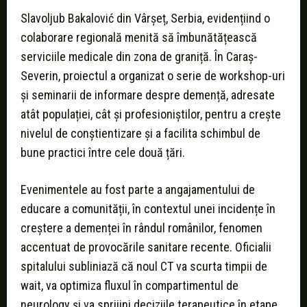
Slavoljub Bakalović din Vârșeț, Serbia, evidențiind o
colaborare regională menită să îmbunătățească
serviciile medicale din zona de graniță. În Caraș-
Severin, proiectul a organizat o serie de workshop-uri
și seminarii de informare despre demență, adresate
atât populației, cât și profesioniștilor, pentru a crește
nivelul de conștientizare și a facilita schimbul de
bune practici între cele două țări.
Evenimentele au fost parte a angajamentului de
educare a comunității, în contextul unei incidențe în
creștere a demenței în rândul românilor, fenomen
accentuat de provocările sanitare recente. Oficialii
spitalului subliniază că noul CT va scurta timpii de
wait, va optimiza fluxul în compartimentul de
neurology și va sprijini deciziile terapeutice în etape