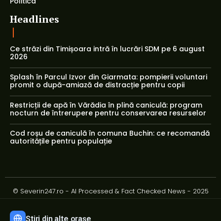
Politica
Headlines
Ce străzi din Timișoara intră în lucrări SDM pe 6 august
2026
Splash în Parcul Izvor din Giarmata: pompierii voluntari
promit o după-amiază de distracție pentru copii
Restricții de apă în Vărădia în plină caniculă: program
nocturn de întrerupere pentru conservarea resurselor
Cod roșu de caniculă în comuna Buchin: ce recomandă
autoritățile pentru populație
© Severin247.ro - AI Processed & Fact Checked News - 2025
Știri din alte orașe