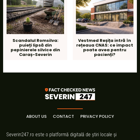
Scandalul Romsilva:
Vestmed Reșița intră în
puieți lipsă din
rețeaua CNAS: ce impact
pepinierele silvice din
poate avea pentru
Caraș-Severin
pacienți?
ABOUT US
CONTACT
PRIVACY POLICY
Severin247.ro este o platformă digitală de știri locale și