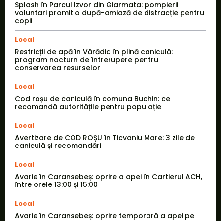
Splash în Parcul Izvor din Giarmata: pompierii
voluntari promit o după-amiază de distracție pentru
copii
Local
Restricții de apă în Vărădia în plină caniculă:
program nocturn de întrerupere pentru
conservarea resurselor
Local
Cod roșu de caniculă în comuna Buchin: ce
recomandă autoritățile pentru populație
Local
Avertizare de COD ROȘU în Ticvaniu Mare: 3 zile de
caniculă și recomandări
Local
Avarie în Caransebeș: oprire a apei în Cartierul ACH,
între orele 13:00 și 15:00
Local
Avarie în Caransebeș: oprire temporară a apei pe