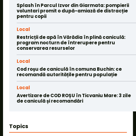
Splash în Parcul Izvor din Giarmata: pompierii
voluntari promit o după-amiază de distracție
pentru copii
Local
Restricții de apă în Vărădia în plină caniculă:
program nocturn de întrerupere pentru
conservarea resurselor
Local
Cod roșu de caniculă în comuna Buchin: ce
recomandă autoritățile pentru populație
Local
Avertizare de COD ROȘU în Ticvaniu Mare: 3 zile
de caniculă și recomandări
Topics