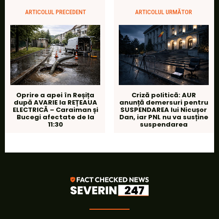
ARTICOLUL PRECEDENT
ARTICOLUL URMĂTOR
Oprire a apei în Reșița
Criză politică: AUR
după AVARIE la REȚEAUA
anunță demersuri pentru
ELECTRICĂ – Caraiman și
SUSPENDAREA lui Nicușor
Bucegi afectate de la
Dan, iar PNL nu va susține
11:30
suspendarea