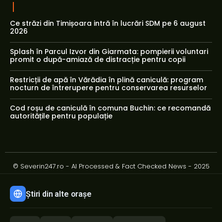
Ce străzi din Timișoara intră în lucrări SDM pe 6 august
2026
Splash în Parcul Izvor din Giarmata: pompierii voluntari
promit o după-amiază de distracție pentru copii
Restricții de apă în Vărădia în plină caniculă: program
nocturn de întrerupere pentru conservarea resurselor
Cod roșu de caniculă în comuna Buchin: ce recomandă
autoritățile pentru populație
© Severin247.ro - AI Processed & Fact Checked News - 2025
Știri din alte orașe