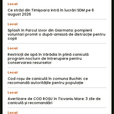
Local
Ce străzi din Timișoara intră în lucrări SDM pe 6
august 2026
Local
Splash în Parcul Izvor din Giarmata: pompierii
voluntari promit o după-amiază de distracție pentru
copii
Local
Restricții de apă în Vărădia în plină caniculă:
program nocturn de întrerupere pentru
conservarea resurselor
Local
Cod roșu de caniculă în comuna Buchin: ce
recomandă autoritățile pentru populație
Local
Avertizare de COD ROȘU în Ticvaniu Mare: 3 zile de
caniculă și recomandări
Local