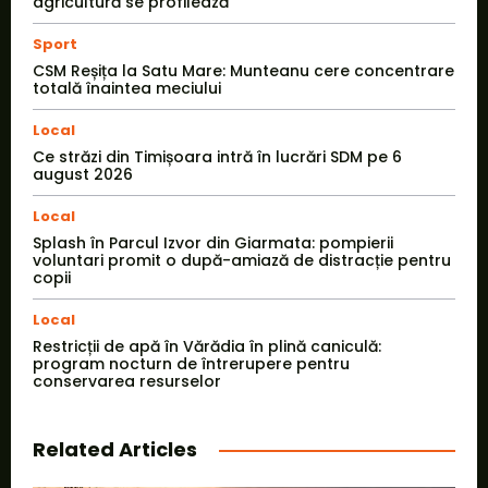
agricultură se profilează
Sport
CSM Reșița la Satu Mare: Munteanu cere concentrare
totală înaintea meciului
Local
Ce străzi din Timișoara intră în lucrări SDM pe 6
august 2026
Local
Splash în Parcul Izvor din Giarmata: pompierii
voluntari promit o după-amiază de distracție pentru
copii
Local
Restricții de apă în Vărădia în plină caniculă:
program nocturn de întrerupere pentru
conservarea resurselor
Related Articles