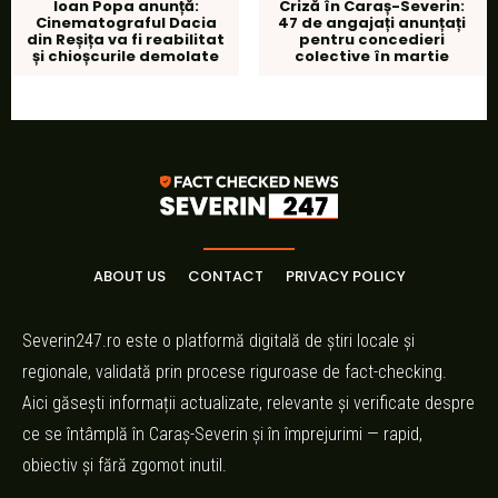
Ioan Popa anunță:
Criză în Caraș-Severin:
Cinematograful Dacia
47 de angajați anunțați
din Reșița va fi reabilitat
pentru concedieri
și chioșcurile demolate
colective în martie
ABOUT US
CONTACT
PRIVACY POLICY
Severin247.ro este o platformă digitală de știri locale și
regionale, validată prin procese riguroase de fact-checking.
Aici găsești informații actualizate, relevante și verificate despre
ce se întâmplă în Caraș-Severin și în împrejurimi — rapid,
obiectiv și fără zgomot inutil.