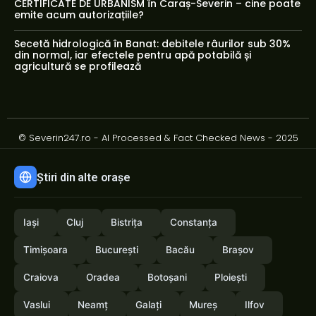
CERTIFICATE DE URBANISM în Caraș-Severin – cine poate
emite acum autorizațiile?
Secetă hidrologică în Banat: debitele râurilor sub 30%
din normal, iar efectele pentru apă potabilă și
agricultură se profilează
© Severin247.ro - AI Processed & Fact Checked News - 2025
Știri din alte orașe
Iași
Cluj
Bistrița
Constanța
Timișoara
București
Bacău
Brașov
Craiova
Oradea
Botoșani
Ploiești
Vaslui
Neamț
Galați
Mureș
Ilfov