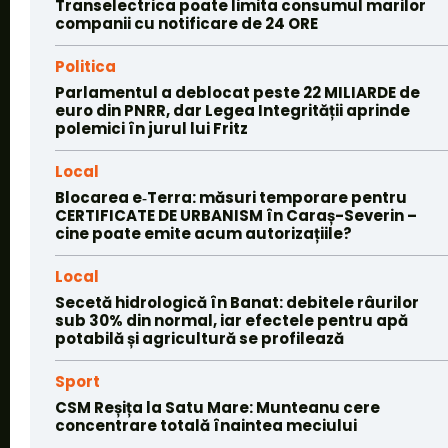
Transelectrica poate limita consumul marilor
companii cu notificare de 24 ORE
Politica
Parlamentul a deblocat peste 22 MILIARDE de
euro din PNRR, dar Legea Integrității aprinde
polemici în jurul lui Fritz
Local
Blocarea e‑Terra: măsuri temporare pentru
CERTIFICATE DE URBANISM în Caraș-Severin –
cine poate emite acum autorizațiile?
Local
Secetă hidrologică în Banat: debitele râurilor
sub 30% din normal, iar efectele pentru apă
potabilă și agricultură se profilează
Sport
CSM Reșița la Satu Mare: Munteanu cere
concentrare totală înaintea meciului