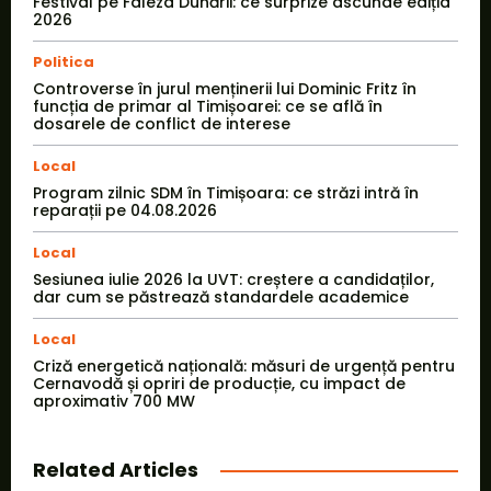
Festival pe Faleza Dunării: ce surprize ascunde ediția
2026
Politica
Controverse în jurul menținerii lui Dominic Fritz în
funcția de primar al Timișoarei: ce se află în
dosarele de conflict de interese
Local
Program zilnic SDM în Timișoara: ce străzi intră în
reparații pe 04.08.2026
Local
Sesiunea iulie 2026 la UVT: creștere a candidaților,
dar cum se păstrează standardele academice
Local
Criză energetică națională: măsuri de urgență pentru
Cernavodă și opriri de producție, cu impact de
aproximativ 700 MW
Related Articles