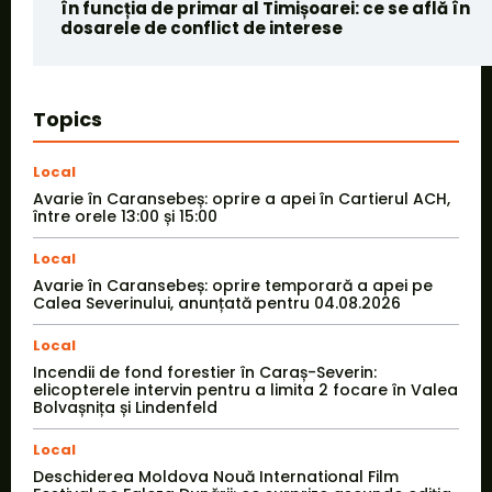
în funcția de primar al Timișoarei: ce se află în
dosarele de conflict de interese
Topics
Local
Avarie în Caransebeș: oprire a apei în Cartierul ACH,
între orele 13:00 și 15:00
Local
Avarie în Caransebeș: oprire temporară a apei pe
Calea Severinului, anunțată pentru 04.08.2026
Local
Incendii de fond forestier în Caraș-Severin:
elicopterele intervin pentru a limita 2 focare în Valea
Bolvașnița și Lindenfeld
Local
Deschiderea Moldova Nouă International Film