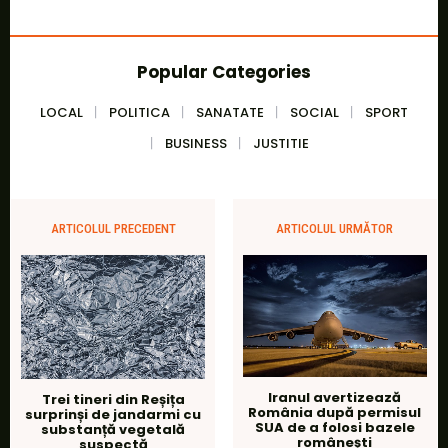
Popular Categories
LOCAL
POLITICA
SANATATE
SOCIAL
SPORT
BUSINESS
JUSTITIE
ARTICOLUL PRECEDENT
ARTICOLUL URMĂTOR
Iranul avertizează
Trei tineri din Reșița
România după permisul
surprinși de jandarmi cu
SUA de a folosi bazele
substanță vegetală
românești
suspectă