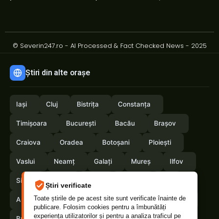
© Severin247.ro - AI Processed & Fact Checked News - 2025
Știri din alte orașe
Iași
Cluj
Bistrița
Constanța
Timișoara
București
Bacău
Brașov
Craiova
Oradea
Botoșani
Ploiești
Vaslui
Neamț
Galați
Mureș
Ilfov
Sibiu
Arad
Alba
Tulcea
Olt
Știri verificate
Toate știrile de pe acest site sunt verificate înainte de
Arges
Maramures
Vrancea
Satumare
publicare. Folosim cookies pentru a îmbunătăți
experiența utilizatorilor și pentru a analiza traficul pe
Buzau
Braila
Calarasi
Suceava