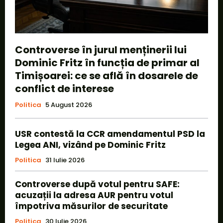
Controverse în jurul menținerii lui
Dominic Fritz în funcția de primar al
Timișoarei: ce se află în dosarele de
conflict de interese
Politica
5 August 2026
USR contestă la CCR amendamentul PSD la
Legea ANI, vizând pe Dominic Fritz
Politica
31 Iulie 2026
Controverse după votul pentru SAFE:
acuzații la adresa AUR pentru votul
împotriva măsurilor de securitate
Politica
30 Iulie 2026