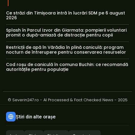
Ce străzi din Timișoara intră în lucrări SDM pe 6 august
2026
Splash în Parcul Izvor din Giarmata: pompierii voluntari
promit o după-amiază de distracție pentru copii
Restricții de apă în Vărădia în plină caniculă: program
nocturn de întrerupere pentru conservarea resurselor
Cod roșu de caniculă în comuna Buchin: ce recomandă
autoritățile pentru populație
© Severin247.ro - AI Processed & Fact Checked News - 2025
Știri din alte orașe