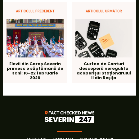
ARTICOLUL PRECEDENT
ARTICOLUL URMĂTOR
Elevii din Caraș‑Severin
Curtea de Conturi
primesc o săptămână de
descoperă nereguli la
schi: 16–22 februarie
acoperișul Staționarului
2026
II din Reșița