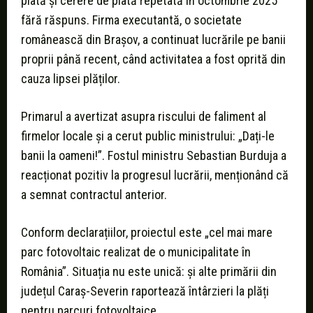
plată și cerere de plată repetată în octombrie 2025
fără răspuns. Firma executantă, o societate
românească din Brașov, a continuat lucrările pe banii
proprii până recent, când activitatea a fost oprită din
cauza lipsei plăților.
Primarul a avertizat asupra riscului de faliment al
firmelor locale și a cerut public ministrului: „Dați-le
banii la oameni!”. Fostul ministru Sebastian Burduja a
reacționat pozitiv la progresul lucrării, menționând că
a semnat contractul anterior.
Conform declarațiilor, proiectul este „cel mai mare
parc fotovoltaic realizat de o municipalitate în
România”. Situația nu este unică: și alte primării din
județul Caraș-Severin raportează întârzieri la plăți
pentru parcuri fotovoltaice.