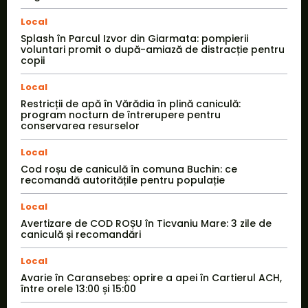
Local
Splash în Parcul Izvor din Giarmata: pompierii
voluntari promit o după-amiază de distracție pentru
copii
Local
Restricții de apă în Vărădia în plină caniculă:
program nocturn de întrerupere pentru
conservarea resurselor
Local
Cod roșu de caniculă în comuna Buchin: ce
recomandă autoritățile pentru populație
Local
Avertizare de COD ROȘU în Ticvaniu Mare: 3 zile de
caniculă și recomandări
Local
Avarie în Caransebeș: oprire a apei în Cartierul ACH,
între orele 13:00 și 15:00