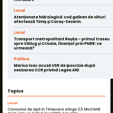
Local
Atenționare hidrologică: cod galben de viituri
afectează Timiș și Caraș-Severin
Local
Transport metropolitant Reșița – primul traseu
spre Văliug și Crivaia, finanțat prin PNRR: ce
urmează?
Politica
Marius Isac acuză USR de ipocrizie după
sesizarea CCR privind Legea ANI
Topics
Local
Consumul de apă în Timișoara atinge 2,5 MILIOANE