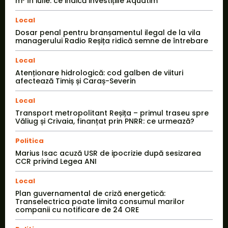
m³ în iulie: ce indică investițiile Aquatim
Local
Dosar penal pentru branșamentul ilegal de la vila
managerului Radio Reșița ridică semne de întrebare
Local
Atenționare hidrologică: cod galben de viituri
afectează Timiș și Caraș-Severin
Local
Transport metropolitant Reșița – primul traseu spre
Văliug și Crivaia, finanțat prin PNRR: ce urmează?
Politica
Marius Isac acuză USR de ipocrizie după sesizarea
CCR privind Legea ANI
Local
Plan guvernamental de criză energetică:
Transelectrica poate limita consumul marilor
companii cu notificare de 24 ORE