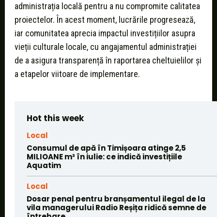
administrația locală pentru a nu compromite calitatea
proiectelor. În acest moment, lucrările progresează,
iar comunitatea aprecia impactul investițiilor asupra
vieții culturale locale, cu angajamentul administrației
de a asigura transparență în raportarea cheltuielilor și
a etapelor viitoare de implementare.
Hot this week
Local
Consumul de apă în Timișoara atinge 2,5
MILIOANE m³ în iulie: ce indică investițiile
Aquatim
Local
Dosar penal pentru branșamentul ilegal de la
vila managerului Radio Reșița ridică semne de
întrebare