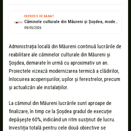
EXPRESS DE BANAT
Căminele culturale din Măureni și Șoșdea, modernizate printr-o investiție de aproape un...
09/05/2026
Administrația locală din Măureni continuă lucrările de
reabilitare ale căminelor culturale din Măureni și
Șoșdea, demarate în urmă cu aproximativ un an.
Proiectele vizează modernizarea termică a clădirilor,
înlocuirea acoperișurilor, ușilor și ferestrelor, precum
și actualizări ale instalațiilor.
La căminul din Măureni lucrările sunt aproape de
finalizare, în timp ce la Șoșdea gradul de execuție
depășește 60%, indicând un ritm susținut de lucru.
Investiția totală pentru cele două obiective se