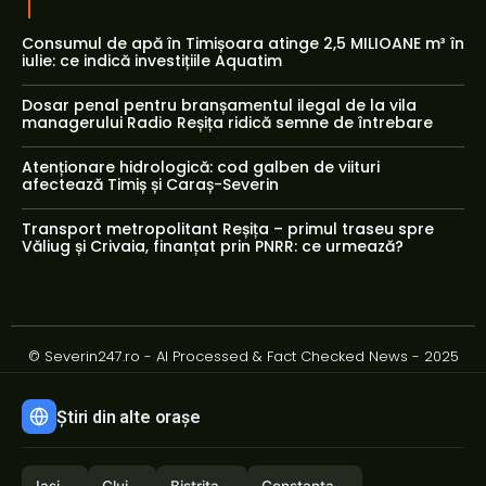
Consumul de apă în Timișoara atinge 2,5 MILIOANE m³ în
iulie: ce indică investițiile Aquatim
Dosar penal pentru branșamentul ilegal de la vila
managerului Radio Reșița ridică semne de întrebare
Atenționare hidrologică: cod galben de viituri
afectează Timiș și Caraș-Severin
Transport metropolitant Reșița – primul traseu spre
Văliug și Crivaia, finanțat prin PNRR: ce urmează?
© Severin247.ro - AI Processed & Fact Checked News - 2025
Știri din alte orașe