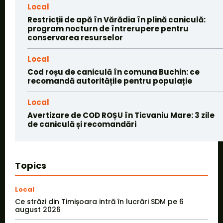
Local
Restricții de apă în Vărădia în plină caniculă:
program nocturn de întrerupere pentru
conservarea resurselor
Local
Cod roșu de caniculă în comuna Buchin: ce
recomandă autoritățile pentru populație
Local
Avertizare de COD ROȘU în Ticvaniu Mare: 3 zile
de caniculă și recomandări
Topics
Local
Ce străzi din Timișoara intră în lucrări SDM pe 6
august 2026