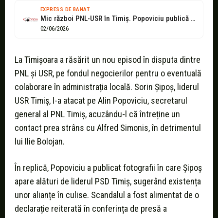
EXPRESS DE BANAT
Mic război PNL-USR în Timiș. Popoviciu publică fotografii cu Șipoș și Simonis:...
02/06/2026
La Timișoara a răsărit un nou episod în disputa dintre
PNL și USR, pe fondul negocierilor pentru o eventuală
colaborare în administrația locală. Sorin Șipoș, liderul
USR Timiș, l-a atacat pe Alin Popoviciu, secretarul
general al PNL Timiș, acuzându-l că întreține un
contact prea strâns cu Alfred Simonis, în detrimentul
lui Ilie Bolojan.
În replică, Popoviciu a publicat fotografii în care Șipoș
apare alături de liderul PSD Timiș, sugerând existența
unor alianțe în culise. Scandalul a fost alimentat de o
declarație reiterată în conferința de presă a