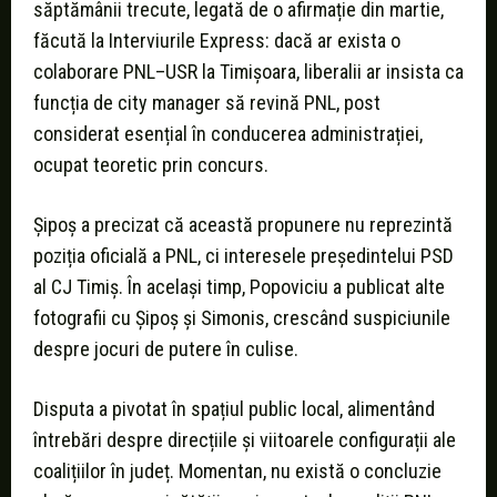
săptămânii trecute, legată de o afirmație din martie,
făcută la Interviurile Express: dacă ar exista o
colaborare PNL–USR la Timișoara, liberalii ar insista ca
funcția de city manager să revină PNL, post
considerat esențial în conducerea administrației,
ocupat teoretic prin concurs.
Șipoș a precizat că această propunere nu reprezintă
poziția oficială a PNL, ci interesele președintelui PSD
al CJ Timiș. În același timp, Popoviciu a publicat alte
fotografii cu Șipoș și Simonis, crescând suspiciunile
despre jocuri de putere în culise.
Disputa a pivotat în spațiul public local, alimentând
întrebări despre direcțiile și viitoarele configurații ale
coalițiilor în județ. Momentan, nu există o concluzie