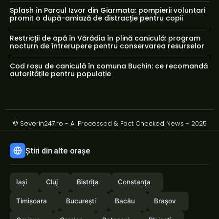
Splash în Parcul Izvor din Giarmata: pompierii voluntari
promit o după-amiază de distracție pentru copii
Restricții de apă în Vărădia în plină caniculă: program
nocturn de întrerupere pentru conservarea resurselor
Cod roșu de caniculă în comuna Buchin: ce recomandă
autoritățile pentru populație
© Severin247.ro - AI Processed & Fact Checked News - 2025
Știri din alte orașe
Iași
Cluj
Bistrița
Constanța
Timișoara
București
Bacău
Brașov