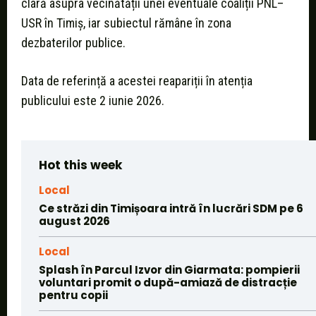
clară asupra vecinătății unei eventuale coaliții PNL–
USR în Timiș, iar subiectul rămâne în zona
dezbaterilor publice.
Data de referință a acestei reapariții în atenția
publicului este 2 iunie 2026.
Hot this week
Local
Ce străzi din Timișoara intră în lucrări SDM pe 6
august 2026
Local
Splash în Parcul Izvor din Giarmata: pompierii
voluntari promit o după-amiază de distracție
pentru copii