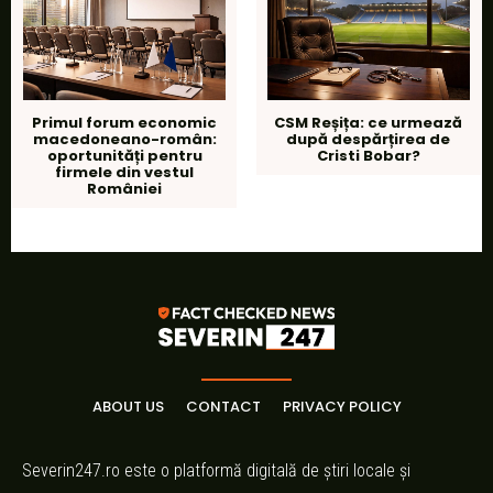
Primul forum economic
CSM Reșița: ce urmează
macedoneano-român:
după despărțirea de
oportunități pentru
Cristi Bobar?
firmele din vestul
României
ABOUT US
CONTACT
PRIVACY POLICY
Severin247.ro este o platformă digitală de știri locale și