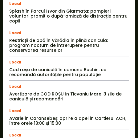
Local
Splash în Parcul Izvor din Giarmata: pompierii
voluntari promit o după-amiază de distracție pentru
copii
Local
Restricții de apă în Vărădia în plină caniculă:
program nocturn de întrerupere pentru
conservarea resurselor
Local
Cod roșu de caniculă în comuna Buchin: ce
recomandă autoritățile pentru populație
Local
Avertizare de COD ROȘU în Ticvaniu Mare: 3 zile de
caniculă și recomandări
Local
Avarie în Caransebeș: oprire a apei în Cartierul ACH,
între orele 13:00 și 15:00
Local