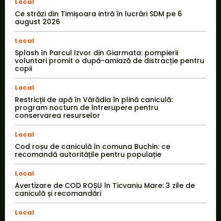
Local
Ce străzi din Timișoara intră în lucrări SDM pe 6
august 2026
Local
Splash în Parcul Izvor din Giarmata: pompierii
voluntari promit o după-amiază de distracție pentru
copii
Local
Restricții de apă în Vărădia în plină caniculă:
program nocturn de întrerupere pentru
conservarea resurselor
Local
Cod roșu de caniculă în comuna Buchin: ce
recomandă autoritățile pentru populație
Local
Avertizare de COD ROȘU în Ticvaniu Mare: 3 zile de
caniculă și recomandări
Local