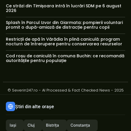
Ce străzi din Timișoara intră în lucrări SDM pe 6 august
2026
Splash în Parcul Izvor din Giarmata: pompierii voluntari
promit o după-amiază de distracție pentru copii
Restricții de apă în Vărădia în plină caniculă: program
nocturn de întrerupere pentru conservarea resurselor
Cod roșu de caniculă în comuna Buchin: ce recomandă
autoritățile pentru populație
© Severin247.ro - AI Processed & Fact Checked News - 2025
Știri din alte orașe
Iași
Cluj
Bistrița
Constanța