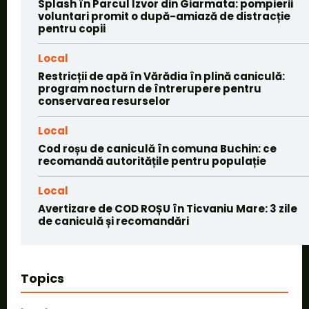
Splash în Parcul Izvor din Giarmata: pompierii
voluntari promit o după-amiază de distracție
pentru copii
Local
Restricții de apă în Vărădia în plină caniculă:
program nocturn de întrerupere pentru
conservarea resurselor
Local
Cod roșu de caniculă în comuna Buchin: ce
recomandă autoritățile pentru populație
Local
Avertizare de COD ROȘU în Ticvaniu Mare: 3 zile
de caniculă și recomandări
Topics