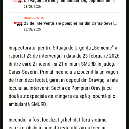
Un vagon de tren și un autoturism, cuprinse de flăcări în Caraș-Severin
23/02/2026
RADIORESITA
23 de intervenții ale pompierilor din Caraș-Severin într-o singură zi. Două incendii...
23/02/2026
Inspectoratul pentru Situații de Urgență „Semenic” a
raportat 23 de intervenții în data de 23 februarie 2026,
dintre care 2 incendii și 21 misiuni SMURD, în județul
Caraș-Severin. Primul incendiu a izbucnit la un vagon
de tren dezafectat, garat în depoul din Oravița; la fața
locului au intervenit Secția de Pompieri Oravița cu
două autospeciale de stingere cu apă și spumă și o
ambulanță SMURD.
Incendiul a fost localizat și lichidat fără victime;
cauza probabilă indicată este utilizarea focului