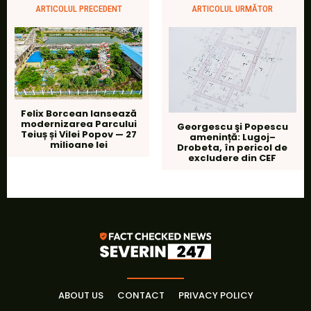
ARTICOLUL PRECEDENT
ARTICOLUL URMĂTOR
Felix Borcean lansează
modernizarea Parcului
Georgescu şi Popescu
Teiuș și Vilei Popov — 27
amenință: Lugoj–
milioane lei
Drobeta, în pericol de
excludere din CEF
ABOUT US
CONTACT
PRIVACY POLICY