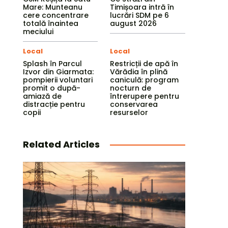
Mare: Munteanu
Timișoara intră în
cere concentrare
lucrări SDM pe 6
totală înaintea
august 2026
meciului
Local
Local
Splash în Parcul
Restricții de apă în
Izvor din Giarmata:
Vărădia în plină
pompierii voluntari
caniculă: program
promit o după-
nocturn de
amiază de
întrerupere pentru
distracție pentru
conservarea
copii
resurselor
Related Articles