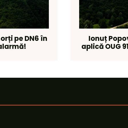
orți pe DN6 în
Ionuț Popo
alarmă!
aplică OUG 91