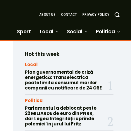
ABOUT US
CONTACT
PRIVACY POLICY
Sport
Local
Social
Politica
Hot this week
Local
Plan guvernamental de criză
energetică: Transelectrica
poate limita consumul marilor
companii cu notificare de 24 ORE
Politica
Parlamentul a deblocat peste
22 MILIARDE de euro din PNRR,
dar Legea Integrității aprinde
polemici în jurul lui Fritz