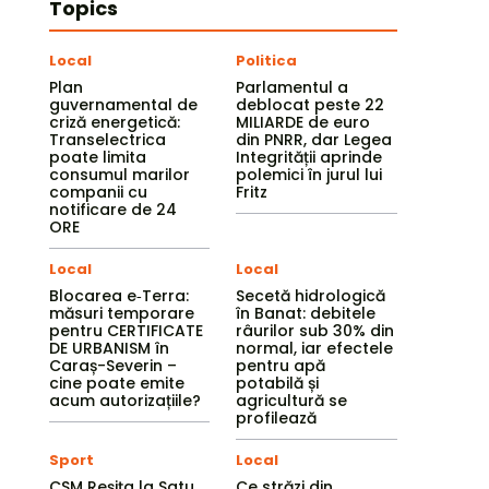
Topics
Local
Politica
Plan
Parlamentul a
guvernamental de
deblocat peste 22
criză energetică:
MILIARDE de euro
Transelectrica
din PNRR, dar Legea
poate limita
Integrității aprinde
consumul marilor
polemici în jurul lui
companii cu
Fritz
notificare de 24
ORE
Local
Local
Blocarea e‑Terra:
Secetă hidrologică
măsuri temporare
în Banat: debitele
pentru CERTIFICATE
râurilor sub 30% din
DE URBANISM în
normal, iar efectele
Caraș-Severin –
pentru apă
cine poate emite
potabilă și
acum autorizațiile?
agricultură se
profilează
Sport
Local
CSM Reșița la Satu
Ce străzi din