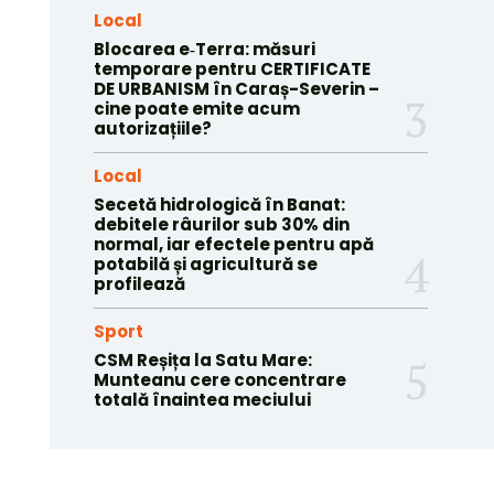
Local
Blocarea e‑Terra: măsuri
temporare pentru CERTIFICATE
DE URBANISM în Caraș-Severin –
cine poate emite acum
autorizațiile?
Local
Secetă hidrologică în Banat:
debitele râurilor sub 30% din
normal, iar efectele pentru apă
potabilă și agricultură se
profilează
Sport
CSM Reșița la Satu Mare:
Munteanu cere concentrare
totală înaintea meciului