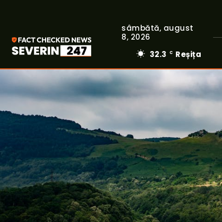
sâmbătă, august
8, 2026
32.3
Reșița
C