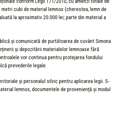
enționale conform Legii 171/2010, cu amenzi totale de
80 metri cubi de material lemnos (cherestea, lemn de
aluată la aproximativ 20.000 lei; parte din material a
ublică și comunicată de purtătoarea de cuvânt Simona
ținerii și depozitării materialelor lemnoase fără
ontroalele vor continua pentru protejarea fondului
lcă prevederile legale.
ritoriale și personalul silvic pentru aplicarea legii. S-
 material lemnos, documentele de proveniență și modul