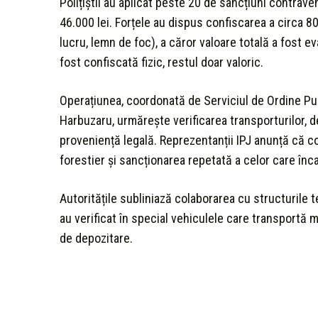
Polițiștii au aplicat peste 20 de sancțiuni contrav
46.000 lei. Forțele au dispus confiscarea a circa 
lucru, lemn de foc), a căror valoare totală a fost ev
fost confiscată fizic, restul doar valoric.
Operațiunea, coordonată de Serviciul de Ordine P
Harbuzaru, urmărește verificarea transporturilor, de
proveniență legală. Reprezentanții IPJ anunță că c
forestier și sancționarea repetată a celor care înca
Autoritățile subliniază colaborarea cu structurile te
au verificat în special vehiculele care transportă
de depozitare.