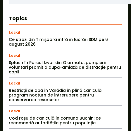
Topics
Local
Ce străzi din Timișoara intră în lucrări SDM pe 6
august 2026
Local
Splash în Parcul Izvor din Giarmata: pompierii
voluntari promit o după-amiază de distracție pentru
copii
Local
Restricții de apă în Vărădia în plină caniculă:
program nocturn de întrerupere pentru
conservarea resurselor
Local
Cod roșu de caniculă în comuna Buchin: ce
recomandă autoritățile pentru populație