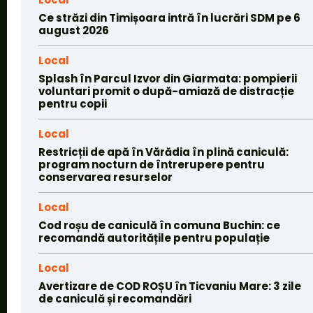
Ce străzi din Timișoara intră în lucrări SDM pe 6
august 2026
Local
Splash în Parcul Izvor din Giarmata: pompierii
voluntari promit o după-amiază de distracție
pentru copii
Local
Restricții de apă în Vărădia în plină caniculă:
program nocturn de întrerupere pentru
conservarea resurselor
Local
Cod roșu de caniculă în comuna Buchin: ce
recomandă autoritățile pentru populație
Local
Avertizare de COD ROȘU în Ticvaniu Mare: 3 zile
de caniculă și recomandări