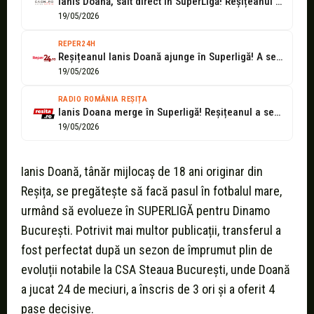
Ianis Doană, salt direct în SuperLigă! Reșițeanul va juca la Dinamo! -...
19/05/2026
REPER24H
Reșițeanul Ianis Doană ajunge în Superligă! A semnat cu Dinamo București!
19/05/2026
RADIO ROMÂNIA REȘIȚA
Ianis Doana merge în Superligă! Reșițeanul a semnat cu Dinamo
19/05/2026
Ianis Doană, tânăr mijlocaș de 18 ani originar din
Reșița, se pregătește să facă pasul în fotbalul mare,
urmând să evolueze în SUPERLIGĂ pentru Dinamo
București. Potrivit mai multor publicații, transferul a
fost perfectat după un sezon de împrumut plin de
evoluții notabile la CSA Steaua București, unde Doană
a jucat 24 de meciuri, a înscris de 3 ori și a oferit 4
pase decisive.