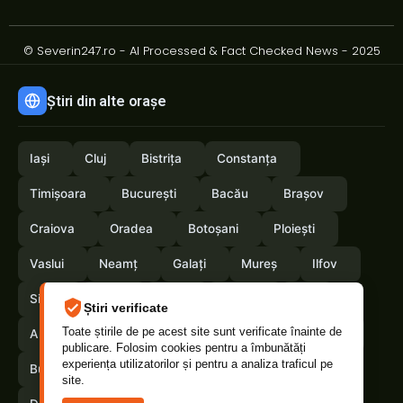
© Severin247.ro - AI Processed & Fact Checked News - 2025
Știri din alte orașe
Iași
Cluj
Bistrița
Constanța
Timișoara
București
Bacău
Brașov
Craiova
Oradea
Botoșani
Ploiești
Vaslui
Neamț
Galați
Mureș
Ilfov
Sibiu
Arad
Alba
Tulcea
Olt
Știri verificate
Toate știrile de pe acest site sunt verificate înainte de
Arges
Maramures
Vrancea
Satumare
publicare. Folosim cookies pentru a îmbunătăți
experiența utilizatorilor și pentru a analiza traficul pe
Buzau
Braila
Calarasi
Suceava
site.