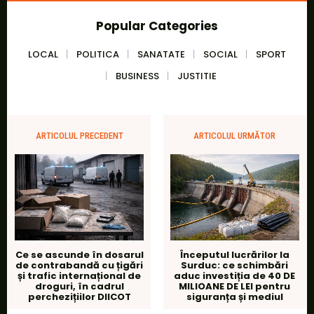
Popular Categories
LOCAL
POLITICA
SANATATE
SOCIAL
SPORT
BUSINESS
JUSTITIE
ARTICOLUL PRECEDENT
ARTICOLUL URMĂTOR
Ce se ascunde în dosarul
Începutul lucrărilor la
de contrabandă cu țigări
Surduc: ce schimbări
și trafic internațional de
aduc investiția de 40 DE
droguri, în cadrul
MILIOANE DE LEI pentru
perchezițiilor DIICOT
siguranța și mediul