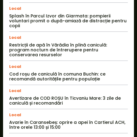
Local
Splash în Parcul Izvor din Giarmata: pompierii
voluntari promit o după-amiază de distracție pentru
copii
Local
Restricții de apă în Vărădia în plină caniculă:
program nocturn de întrerupere pentru
conservarea resurselor
Local
Cod roșu de caniculă în comuna Buchin: ce
recomandă autoritățile pentru populație
Local
Avertizare de COD ROȘU în Ticvaniu Mare: 3 zile de
caniculă și recomandări
Local
Avarie în Caransebeș: oprire a apei în Cartierul ACH,
între orele 13:00 și 15:00