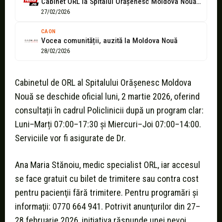
Cabinet ORL la Spitalul Orășenesc Moldova Nouă. Servicii medicale de specialitate din...
27/02/2026
CAON
Vocea comunității, auzită la Moldova Nouă
28/02/2026
Cabinetul de ORL al Spitalului Orășenesc Moldova
Nouă se deschide oficial luni, 2 martie 2026, oferind
consultații în cadrul Policlinicii după un program clar:
Luni–Marți 07:00–17:30 şi Miercuri–Joi 07:00–14:00.
Serviciile vor fi asigurate de Dr.
Ana Maria Stănoiu, medic specialist ORL, iar accesul
se face gratuit cu bilet de trimitere sau contra cost
pentru pacienţii fără trimitere. Pentru programări şi
informaţii: 0770 664 941. Potrivit anunţurilor din 27–
28 februarie 2026, iniţiativa răspunde unei nevoi