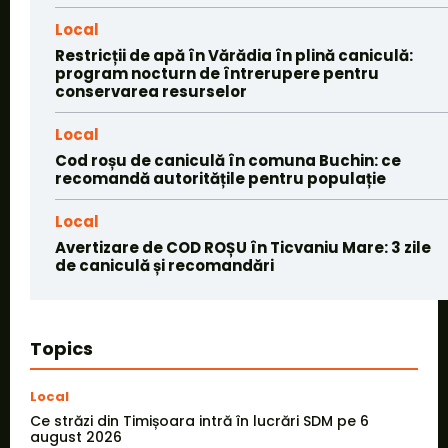
Local
Restricții de apă în Vărădia în plină caniculă:
program nocturn de întrerupere pentru
conservarea resurselor
Local
Cod roșu de caniculă în comuna Buchin: ce
recomandă autoritățile pentru populație
Local
Avertizare de COD ROȘU în Ticvaniu Mare: 3 zile
de caniculă și recomandări
Topics
Local
Ce străzi din Timișoara intră în lucrări SDM pe 6
august 2026