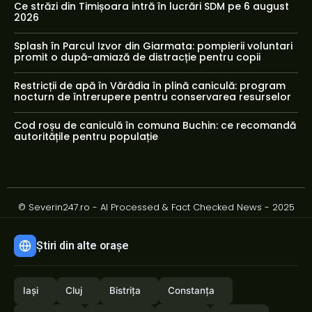
Ce străzi din Timișoara intră în lucrări SDM pe 6 august
2026
Splash în Parcul Izvor din Giarmata: pompierii voluntari
promit o după-amiază de distracție pentru copii
Restricții de apă în Vărădia în plină caniculă: program
nocturn de întrerupere pentru conservarea resurselor
Cod roșu de caniculă în comuna Buchin: ce recomandă
autoritățile pentru populație
© Severin247.ro - AI Processed & Fact Checked News - 2025
Știri din alte orașe
Iași
Cluj
Bistrița
Constanța