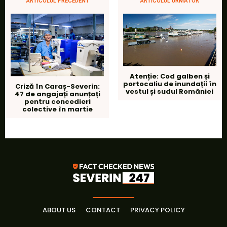
ARTICOLUL PRECEDENT
ARTICOLUL URMĂTOR
Atenție: Cod galben și
portocaliu de inundații în
Criză în Caraș-Severin:
vestul și sudul României
47 de angajați anunțați
pentru concedieri
colective în martie
ABOUT US
CONTACT
PRIVACY POLICY