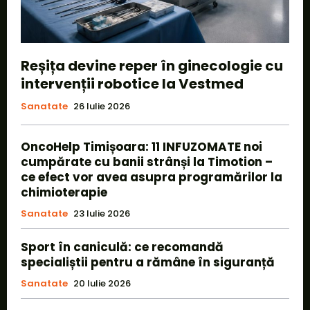
Reșița devine reper în ginecologie cu
intervenții robotice la Vestmed
Sanatate
26 Iulie 2026
OncoHelp Timișoara: 11 INFUZOMATE noi
cumpărate cu banii strânși la Timotion –
ce efect vor avea asupra programărilor la
chimioterapie
Sanatate
23 Iulie 2026
Sport în caniculă: ce recomandă
specialiștii pentru a rămâne în siguranță
Sanatate
20 Iulie 2026