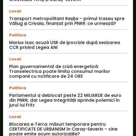
Local
Transport metropolitant Reșița – primul traseu spre
Văliug și Crivaia, finanțat prin PNRR: ce urmează?
Politica
Marius Isac acuză USR de ipocrizie după sesizarea
CCR privind Legea ANI
Local
Plan guvernamental de criză energetică:
Transelectrica poate limita consumul marilor
companii cu notificare de 24 ORE
Politica
Parlamentul a deblocat peste 22 MILIARDE de euro
din PNRR, dar Legea Integrității aprinde polemici în
jurul lui Fritz
Local
Blocarea e‑Terra: măsuri temporare pentru
CERTIFICATE DE URBANISM în Caraș-Severin – cine
poate emite acum autorizațiile?