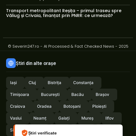
Transport metropolitant Reșița – primul traseu spre
Văliug și Crivaia, finanțat prin PNRR: ce urmează?
© Severin247.ro - AI Processed & Fact Checked News - 2025
Știri din alte orașe
Iași
Cluj
Bistrița
Constanța
Timișoara
București
Bacău
Brașov
Craiova
Oradea
Botoșani
Ploiești
Vaslui
Neamț
Galați
Mureș
Ilfov
Sibiu
Arad
Alba
Tulcea
Olt
Știri verificate