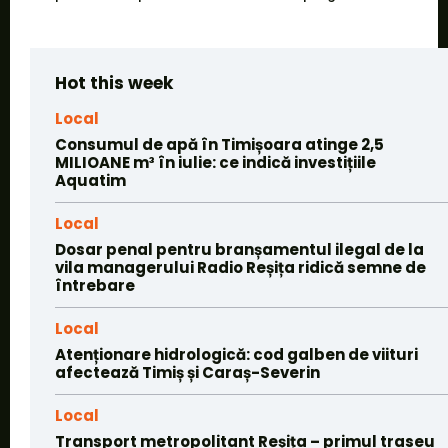
Hot this week
Local
Consumul de apă în Timișoara atinge 2,5
MILIOANE m³ în iulie: ce indică investițiile
Aquatim
Local
Dosar penal pentru branșamentul ilegal de la
vila managerului Radio Reșița ridică semne de
întrebare
Local
Atenționare hidrologică: cod galben de viituri
afectează Timiș și Caraș-Severin
Local
Transport metropolitant Reșița – primul traseu