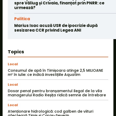
spre Văliug și Crivaia, finanțat prin PNRR: ce
urmează?
Politica
Marius Isac acuză USR de ipocrizie după
sesizarea CCR privind Legea ANI
Topics
Local
Consumul de apă în Timișoara atinge 2,5 MILIOANE
m³ în iulie: ce indică investițiile Aquatim
Local
Dosar penal pentru branșamentul ilegal de la vila
managerului Radio Reșița ridică semne de întrebare
Local
Atenționare hidrologică: cod galben de viituri
afectează Timiș și Caraș-Severin