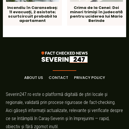
Incendiu în Caransebeș:
Crima de la Cenei: Doi
11 evacuați, 2 asistate;
minori trimiși în judecată
scurtcircuit probabil la
pentru uciderea lui Mario
apartament
Berinde
ABOUT US
CONTACT
PRIVACY POLICY
Severin247.ro este o platformă digitală de știri locale și
regionale, validată prin procese riguroase de fact-checking.
Aici găsești informații actualizate, relevante și verificate despre
ce se întâmplă în Caraș-Severin și în împrejurimi — rapid,
obiectiv și fără zgomot inutil.