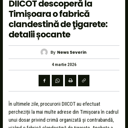
DIICOT descoperă la
Timișoara o fabrică
clandestină de ţigarete:
detalii șocante
By
News Severin
4 martie 2026
În ultimele zile, procurorii DIICOT au efectuat
percheziții la mai multe adrese din Timișoara în cadrul
unui dosar privind crimă organizată și contrabandă,
vizând o fabrică clandestină de țigarete. Ancheta a