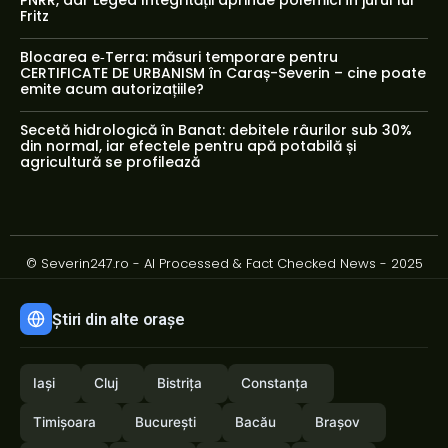
PNRR, dar Legea Integrității aprinde polemici în jurul lui
Fritz
Blocarea e‑Terra: măsuri temporare pentru
CERTIFICATE DE URBANISM în Caraș-Severin – cine poate
emite acum autorizațiile?
Secetă hidrologică în Banat: debitele râurilor sub 30%
din normal, iar efectele pentru apă potabilă și
agricultură se profilează
© Severin247.ro - AI Processed & Fact Checked News - 2025
Știri din alte orașe
Iași
Cluj
Bistrița
Constanța
Timișoara
București
Bacău
Brașov