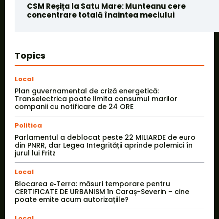
CSM Reșița la Satu Mare: Munteanu cere
concentrare totală înaintea meciului
Topics
Local
Plan guvernamental de criză energetică:
Transelectrica poate limita consumul marilor
companii cu notificare de 24 ORE
Politica
Parlamentul a deblocat peste 22 MILIARDE de euro
din PNRR, dar Legea Integrității aprinde polemici în
jurul lui Fritz
Local
Blocarea e‑Terra: măsuri temporare pentru
CERTIFICATE DE URBANISM în Caraș-Severin – cine
poate emite acum autorizațiile?
Local