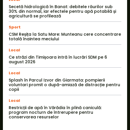
Secetă hidrologică în Banat: debitele râurilor sub
30% din normal, iar efectele pentru apă potabilă și
agricultură se profilează
Sport
CSM Reșița la Satu Mare: Munteanu cere concentrare
totală înaintea meciului
Local
Ce străzi din Timișoara intră în lucrări SDM pe 6
august 2026
Local
Splash în Parcul Izvor din Giarmata: pompierii
voluntari promit o după-amiază de distracție pentru
copii
Local
Restricții de apă în Vărădia în plină caniculă:
program nocturn de întrerupere pentru
conservarea resurselor