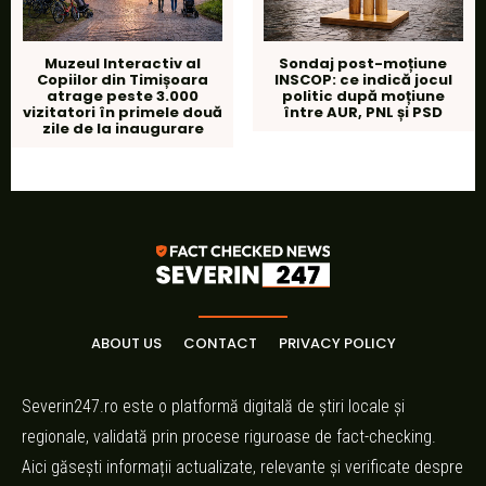
Muzeul Interactiv al
Sondaj post-moțiune
Copiilor din Timișoara
INSCOP: ce indică jocul
atrage peste 3.000
politic după moțiune
vizitatori în primele două
între AUR, PNL și PSD
zile de la inaugurare
ABOUT US
CONTACT
PRIVACY POLICY
Severin247.ro este o platformă digitală de știri locale și
regionale, validată prin procese riguroase de fact-checking.
Aici găsești informații actualizate, relevante și verificate despre