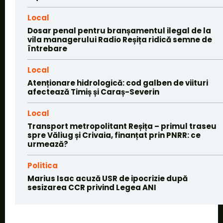
Local
Dosar penal pentru branșamentul ilegal de la
vila managerului Radio Reșița ridică semne de
întrebare
Local
Atenționare hidrologică: cod galben de viituri
afectează Timiș și Caraș-Severin
Local
Transport metropolitant Reșița – primul traseu
spre Văliug și Crivaia, finanțat prin PNRR: ce
urmează?
Politica
Marius Isac acuză USR de ipocrizie după
sesizarea CCR privind Legea ANI