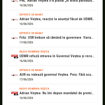
PNL: Adrian Veștea s-a plasat „în afara partidului” prin ignorarea deciziilor Biroului...
16/06/2026
EXPRESS DE BANAT
Adrian Veștea, reacție la anunțul făcut de UDMR: Interesul este să avem...
16/06/2026
EXPRESS DE BANAT
Fritz: USR trebuie să rămână la guvernare. Varianta realistă este un guvern...
17/06/2026
RADIO ROMÂNIA REȘIȚA
UDMR refuză intrarea în Guvernul Veștea și recomandă parlamentarilor să nu voteze...
16/06/2026
EXPRESS DE BANAT
AUR nu votează guvernul Veștea. Peiu: Fără scuze publice, fără negocieri
17/06/2026
RADIO ROMÂNIA REȘIȚA
Adrian Veștea: Nu îmi depun mandatul de premier desemnat
16/06/2026