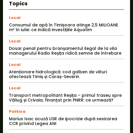
Topics
Local
Consumul de apă în Timișoara atinge 2,5 MILIOANE
m³ în iulie: ce indică investițiile Aquatim
Local
Dosar penal pentru branșamentul ilegal de la vila
managerului Radio Reșița ridică semne de întrebare
Local
Atenționare hidrologică: cod galben de viituri
afectează Timiș și Caraș-Severin
Local
Transport metropolitant Reșița – primul traseu spre
Văliug și Crivaia, finanțat prin PNRR: ce urmează?
Politica
Marius Isac acuză USR de ipocrizie după sesizarea
CCR privind Legea ANI