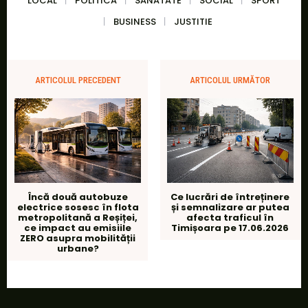
LOCAL
POLITICA
SANATATE
SOCIAL
SPORT
BUSINESS
JUSTITIE
ARTICOLUL PRECEDENT
ARTICOLUL URMĂTOR
Încă două autobuze
Ce lucrări de întreținere
electrice sosesc în flota
și semnalizare ar putea
metropolitană a Reșiței,
afecta traficul în
ce impact au emisiile
Timișoara pe 17.06.2026
ZERO asupra mobilității
urbane?