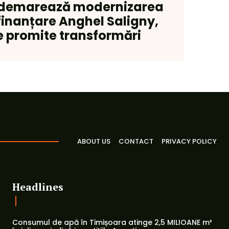
demarează modernizarea
 finanțare Anghel Saligny,
e promite transformări
ABOUT US
CONTACT
PRIVACY POLICY
Headlines
Consumul de apă în Timișoara atinge 2,5 MILIOANE m³