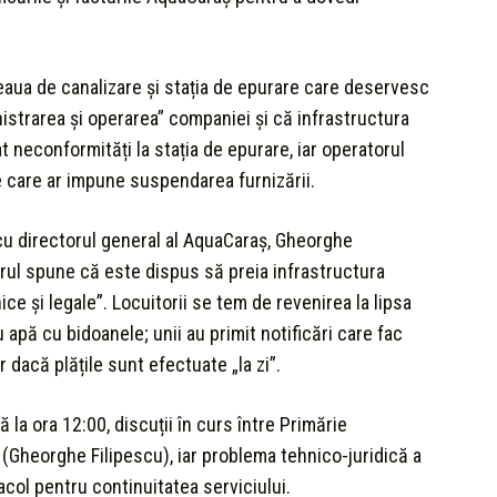
aua de canalizare și stația de epurare care deservesc
nistrarea și operarea” companiei și că infrastructura
t neconformități la stația de epurare, iar operatorul
le care ar impune suspendarea furnizării.
 cu directorul general al AquaCaraș, Gheorghe
torul spune că este dispus să preia infrastructura
ce și legale”. Locuitorii se tem de revenirea la lipsa
apă cu bidoanele; unii au primit notificări care fac
ar dacă plățile sunt efectuate „la zi”.
 la ora 12:00, discuții în curs între Primărie
(Gheorghe Filipescu), iar problema tehnico-juridică a
acol pentru continuitatea serviciului.