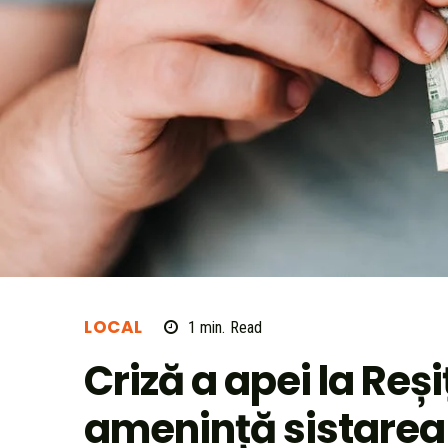
LOCAL
1
min.
Read
Criză a apei la Re
amenință sistarea 