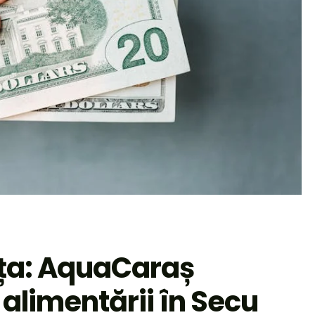
șița: AquaCaraș
alimentării în Secu