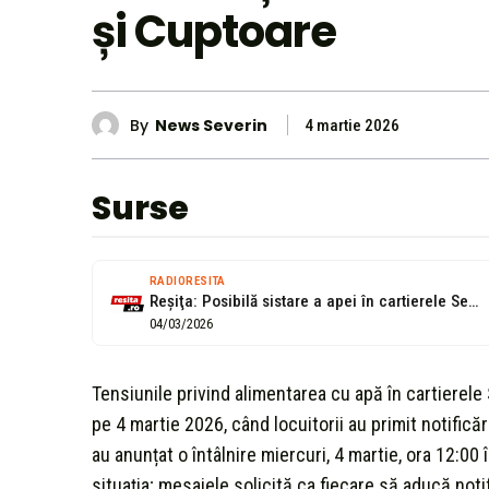
și Cuptoare
By
News Severin
4 martie 2026
Surse
RADIORESITA
Reşiţa: Posibilă sistare a apei în cartierele Secu și Cuptoare. Locuitorii se...
04/03/2026
Tensiunile privind alimentarea cu apă în cartierele
pe 4 martie 2026, când locuitorii au primit notificări
au anunțat o întâlnire miercuri, 4 martie, ora 12:00
situația; mesajele solicită ca fiecare să aducă noti