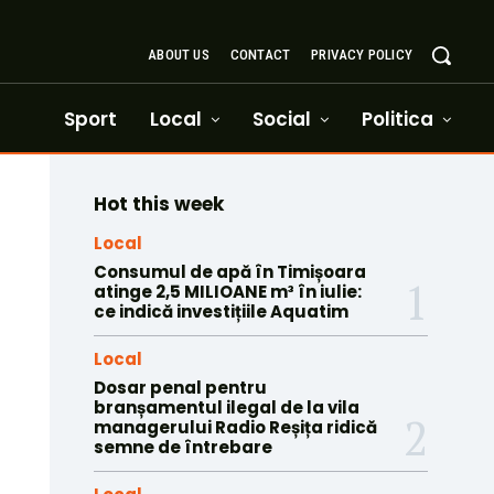
ABOUT US
CONTACT
PRIVACY POLICY
Sport
Local
Social
Politica
Hot this week
Local
Consumul de apă în Timișoara
atinge 2,5 MILIOANE m³ în iulie:
ce indică investițiile Aquatim
Local
Dosar penal pentru
branșamentul ilegal de la vila
managerului Radio Reșița ridică
semne de întrebare