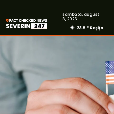
sâmbătă, august
8, 2026
28.5
Reșița
C