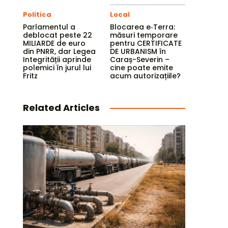
Politica
Local
Parlamentul a
Blocarea e‑Terra:
deblocat peste 22
măsuri temporare
MILIARDE de euro
pentru CERTIFICATE
din PNRR, dar Legea
DE URBANISM în
Integrității aprinde
Caraș-Severin –
polemici în jurul lui
cine poate emite
Fritz
acum autorizațiile?
Related Articles