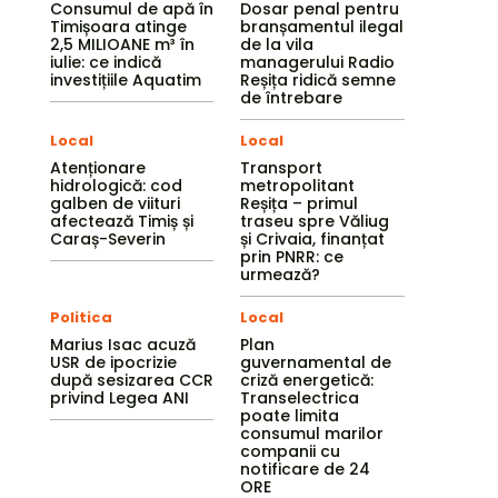
Consumul de apă în
Dosar penal pentru
Timișoara atinge
branșamentul ilegal
2,5 MILIOANE m³ în
de la vila
iulie: ce indică
managerului Radio
investițiile Aquatim
Reșița ridică semne
de întrebare
Local
Local
Atenționare
Transport
hidrologică: cod
metropolitant
galben de viituri
Reșița – primul
afectează Timiș și
traseu spre Văliug
Caraș-Severin
și Crivaia, finanțat
prin PNRR: ce
urmează?
Politica
Local
Marius Isac acuză
Plan
USR de ipocrizie
guvernamental de
după sesizarea CCR
criză energetică:
privind Legea ANI
Transelectrica
poate limita
consumul marilor
companii cu
notificare de 24
ORE