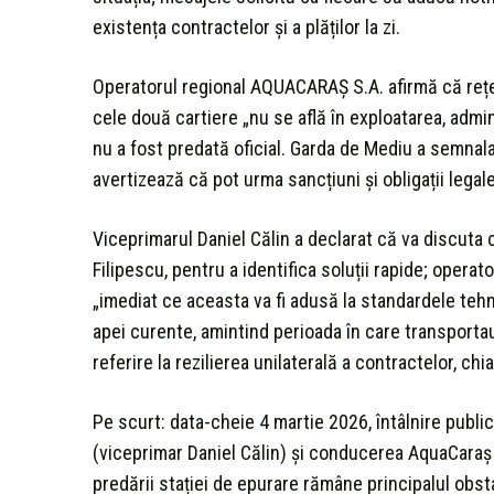
existența contractelor și a plăților la zi.
Operatorul regional AQUACARAȘ S.A. afirmă că rețe
cele două cartiere „nu se află în exploatarea, admi
nu a fost predată oficial. Garda de Mediu a semnala
avertizează că pot urma sancțiuni și obligații lega
Viceprimarul Daniel Călin a declarat că va discuta
Filipescu, pentru a identifica soluții rapide; opera
„imediat ce aceasta va fi adusă la standardele tehni
apei curente, amintind perioada în care transportau 
referire la rezilierea unilaterală a contractelor, chi
Pe scurt: data-cheie 4 martie 2026, întâlnire publică
(viceprimar Daniel Călin) și conducerea AquaCaraș 
predării stației de epurare rămâne principalul obst