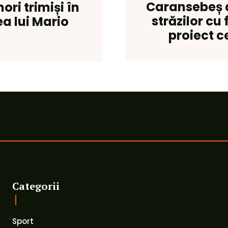
Caransebeș 
ori trimiși în
străzilor cu
a lui Mario
proiect c
Categorii
Sport