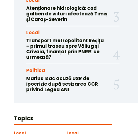
Local
Atenționare hidrologică: cod
galben de viituri afectează Timiș
și Caraș-Severin
Local
Transport metropolitant Reșița
– primul traseu spre Văliug și
Crivaia, finanțat prin PNRR: ce
urmează?
Politica
Marius Isac acuză USR de
ipocrizie după sesizarea CCR
privind Legea ANI
Topics
Local
Local