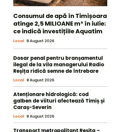
Consumul de apă în Timișoara
atinge 2,5 MILIOANE m³ în iulie:
ce indică investițiile Aquatim
Local
8 August 2026
Dosar penal pentru branșamentul
ilegal de la vila managerului Radio
Reșița ridică semne de întrebare
Local
8 August 2026
Atenționare hidrologică: cod
galben de viituri afectează Timiș și
Caraș-Severin
Local
8 August 2026
Transport metropolitant Reșița –