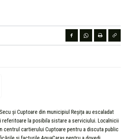
 Secu și Cuptoare din municipiul Reșița au escaladat
 referitoare la posibila sistare a serviciului. Localnicii
 în centrul cartierului Cuptoare pentru a discuta public
ficările și facturile AquaCaraș pentru a dovedi