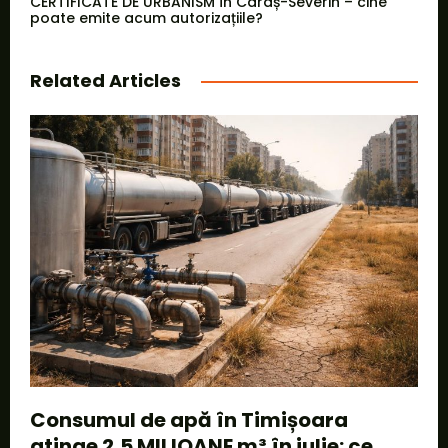
CERTIFICATE DE URBANISM în Caraș-Severin – cine
poate emite acum autorizațiile?
Related Articles
Consumul de apă în Timișoara
atinge 2,5 MILIOANE m³ în iulie: ce