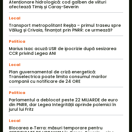
Atenționare hidrologică: cod galben de viituri
afectează Timiș și Caraș-Severin
Local
Transport metropolitant Reșița – primul traseu spre
Văliug și Crivaia, finanțat prin PNRR: ce urmează?
Politica
Marius Isac acuză USR de ipocrizie după sesizarea
CCR privind Legea ANI
Local
Plan guvernamental de criză energetică:
Transelectrica poate limita consumul marilor
companii cu notificare de 24 ORE
Politica
Parlamentul a deblocat peste 22 MILIARDE de euro
din PNRR, dar Legea Integrității aprinde polemici în
jurul lui Fritz
Local
Blocarea e‑Terra: măsuri temporare pentru