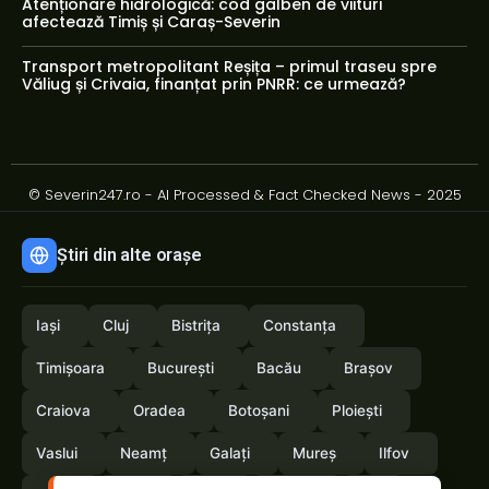
Atenționare hidrologică: cod galben de viituri
afectează Timiș și Caraș-Severin
Transport metropolitant Reșița – primul traseu spre
Văliug și Crivaia, finanțat prin PNRR: ce urmează?
© Severin247.ro - AI Processed & Fact Checked News - 2025
Știri din alte orașe
Iași
Cluj
Bistrița
Constanța
Timișoara
București
Bacău
Brașov
Craiova
Oradea
Botoșani
Ploiești
Vaslui
Neamț
Galați
Mureș
Ilfov