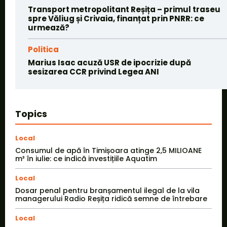
Transport metropolitant Reșița – primul traseu
spre Văliug și Crivaia, finanțat prin PNRR: ce
urmează?
Politica
Marius Isac acuză USR de ipocrizie după
sesizarea CCR privind Legea ANI
Topics
Local
Consumul de apă în Timișoara atinge 2,5 MILIOANE
m³ în iulie: ce indică investițiile Aquatim
Local
Dosar penal pentru branșamentul ilegal de la vila
managerului Radio Reșița ridică semne de întrebare
Local