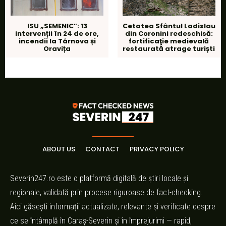
Cetatea Sfântul Ladislau
ISU „SEMENIC”: 13
din Coronini redeschisă:
intervenții în 24 de ore,
fortificaţie medievală
incendii la Târnova și
restaurată atrage turiști
Oravița
ABOUT US
CONTACT
PRIVACY POLICY
Severin247.ro este o platformă digitală de știri locale și
regionale, validată prin procese riguroase de fact-checking.
Aici găsești informații actualizate, relevante și verificate despre
ce se întâmplă în Caraș-Severin și în împrejurimi — rapid,