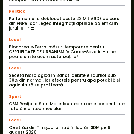
Politica
Parlamentul a deblocat peste 22 MILIARDE de euro
din PNRR, dar Legea Integrității aprinde polemici în
jurul lui Fritz
Local
Blocarea e‑Terra: măsuri temporare pentru
CERTIFICATE DE URBANISM în Caraș-Severin – cine
poate emite acum autorizațiile?
Local
Secetă hidrologică în Banat: debitele râurilor sub
30% din normal, iar efectele pentru apă potabilă și
agricultură se profilează
Sport
CSM Reșița la Satu Mare: Munteanu cere concentrare
totală înaintea meciului
Local
Ce străzi din Timișoara intră în lucrări SDM pe 6
august 2026