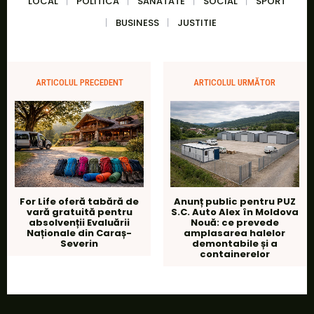
LOCAL
POLITICA
SANATATE
SOCIAL
SPORT
BUSINESS
JUSTITIE
ARTICOLUL PRECEDENT
ARTICOLUL URMĂTOR
For Life oferă tabără de
Anunț public pentru PUZ
vară gratuită pentru
S.C. Auto Alex în Moldova
absolvenții Evaluării
Nouă: ce prevede
Naționale din Caraș-
amplasarea halelor
Severin
demontabile și a
containerelor