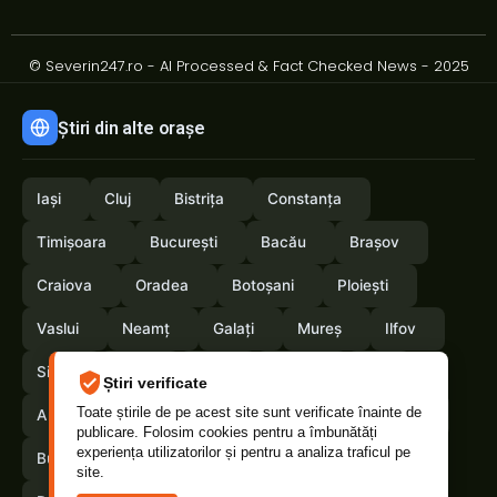
© Severin247.ro - AI Processed & Fact Checked News - 2025
Știri din alte orașe
Iași
Cluj
Bistrița
Constanța
Timișoara
București
Bacău
Brașov
Craiova
Oradea
Botoșani
Ploiești
Vaslui
Neamț
Galați
Mureș
Ilfov
Sibiu
Arad
Alba
Tulcea
Olt
Știri verificate
Toate știrile de pe acest site sunt verificate înainte de
Arges
Maramures
Vrancea
Satumare
publicare. Folosim cookies pentru a îmbunătăți
experiența utilizatorilor și pentru a analiza traficul pe
Buzau
Braila
Calarasi
Suceava
site.