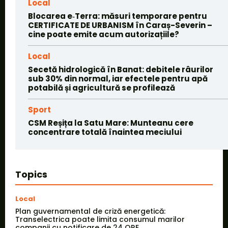
Local
Blocarea e‑Terra: măsuri temporare pentru
CERTIFICATE DE URBANISM în Caraș-Severin –
cine poate emite acum autorizațiile?
Local
Secetă hidrologică în Banat: debitele râurilor
sub 30% din normal, iar efectele pentru apă
potabilă și agricultură se profilează
Sport
CSM Reșița la Satu Mare: Munteanu cere
concentrare totală înaintea meciului
Topics
Local
Plan guvernamental de criză energetică:
Transelectrica poate limita consumul marilor
companii cu notificare de 24 ORE