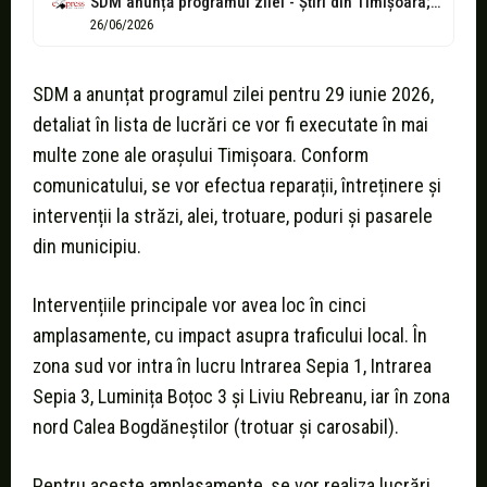
SDM anunță programul zilei - Știri din Timișoara; Express de Banat; Timiș...
26/06/2026
SDM a anunțat programul zilei pentru 29 iunie 2026,
detaliat în lista de lucrări ce vor fi executate în mai
multe zone ale orașului Timișoara. Conform
comunicatului, se vor efectua reparații, întreținere și
intervenții la străzi, alei, trotuare, poduri și pasarele
din municipiu.
Intervențiile principale vor avea loc în cinci
amplasamente, cu impact asupra traficului local. În
zona sud vor intra în lucru Intrarea Sepia 1, Intrarea
Sepia 3, Luminița Boțoc 3 și Liviu Rebreanu, iar în zona
nord Calea Bogdăneștilor (trotuar și carosabil).
Pentru aceste amplasamente, se vor realiza lucrări