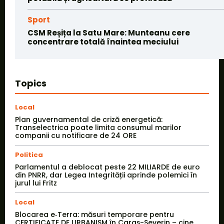
Sport
CSM Reșița la Satu Mare: Munteanu cere
concentrare totală înaintea meciului
Topics
Local
Plan guvernamental de criză energetică:
Transelectrica poate limita consumul marilor
companii cu notificare de 24 ORE
Politica
Parlamentul a deblocat peste 22 MILIARDE de euro
din PNRR, dar Legea Integrității aprinde polemici în
jurul lui Fritz
Local
Blocarea e‑Terra: măsuri temporare pentru
CERTIFICATE DE URBANISM în Caraș-Severin – cine