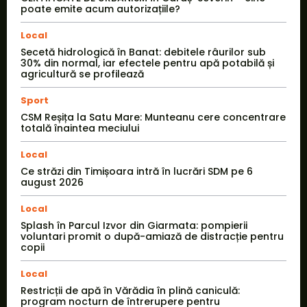
poate emite acum autorizațiile?
Local
Secetă hidrologică în Banat: debitele râurilor sub
30% din normal, iar efectele pentru apă potabilă și
agricultură se profilează
Sport
CSM Reșița la Satu Mare: Munteanu cere concentrare
totală înaintea meciului
Local
Ce străzi din Timișoara intră în lucrări SDM pe 6
august 2026
Local
Splash în Parcul Izvor din Giarmata: pompierii
voluntari promit o după-amiază de distracție pentru
copii
Local
Restricții de apă în Vărădia în plină caniculă:
program nocturn de întrerupere pentru