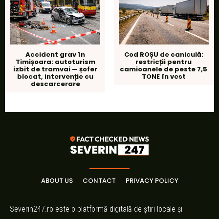
Accident grav în
Cod ROȘU de caniculă:
Timișoara: autoturism
restricții pentru
izbit de tramvai — șofer
camioanele de peste 7,5
blocat, intervenție cu
TONE în vest
descarcerare
ABOUT US
CONTACT
PRIVACY POLICY
Severin247.ro este o platformă digitală de știri locale și