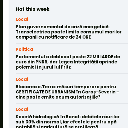
Hot this week
Local
Plan guvernamental de criză energetică:
Transelectrica poate limita consumul marilor
companii cu notificare de 24 ORE
Politica
Parlamentul a deblocat peste 22 MILIARDE de
euro din PNRR, dar Legea Integrității aprinde
polemici în jurul lui Fritz
Local
Blocarea e‑Terra: măsuri temporare pentru
CERTIFICATE DE URBANISM în Caraș-Severin –
cine poate emite acum autorizațiile?
Local
Secetă hidrologică în Banat: debitele râurilor
sub 30% din normal, iar efectele pentru apă
potabilă și agricultură se profilează