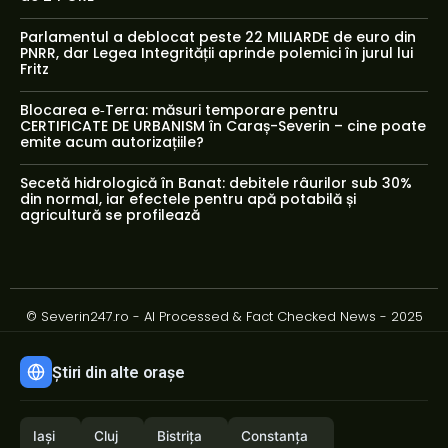
Parlamentul a deblocat peste 22 MILIARDE de euro din
PNRR, dar Legea Integrității aprinde polemici în jurul lui
Fritz
Blocarea e‑Terra: măsuri temporare pentru
CERTIFICATE DE URBANISM în Caraș-Severin – cine poate
emite acum autorizațiile?
Secetă hidrologică în Banat: debitele râurilor sub 30%
din normal, iar efectele pentru apă potabilă și
agricultură se profilează
© Severin247.ro - AI Processed & Fact Checked News - 2025
Știri din alte orașe
Iași
Cluj
Bistrița
Constanța