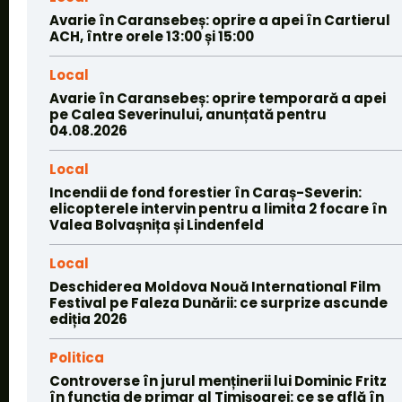
Avarie în Caransebeș: oprire a apei în Cartierul
ACH, între orele 13:00 și 15:00
Local
Avarie în Caransebeș: oprire temporară a apei
pe Calea Severinului, anunțată pentru
04.08.2026
Local
Incendii de fond forestier în Caraș-Severin:
elicopterele intervin pentru a limita 2 focare în
Valea Bolvașnița și Lindenfeld
Local
Deschiderea Moldova Nouă International Film
Festival pe Faleza Dunării: ce surprize ascunde
ediția 2026
Politica
Controverse în jurul menținerii lui Dominic Fritz
în funcția de primar al Timișoarei: ce se află în