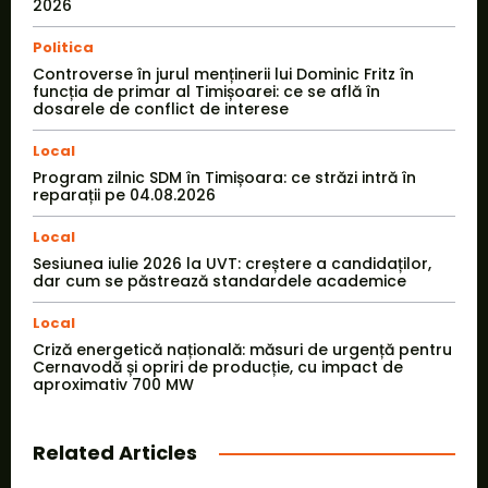
2026
Politica
Controverse în jurul menținerii lui Dominic Fritz în
funcția de primar al Timișoarei: ce se află în
dosarele de conflict de interese
Local
Program zilnic SDM în Timișoara: ce străzi intră în
reparații pe 04.08.2026
Local
Sesiunea iulie 2026 la UVT: creștere a candidaților,
dar cum se păstrează standardele academice
Local
Criză energetică națională: măsuri de urgență pentru
Cernavodă și opriri de producție, cu impact de
aproximativ 700 MW
Related Articles