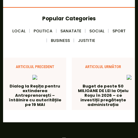
Popular Categories
LOCAL
POLITICA
SANATATE
SOCIAL
SPORT
BUSINESS
JUSTITIE
ARTICOLUL PRECEDENT
ARTICOLUL URMĂTOR
Dialog la Reșița pentru
Buget de peste 50
extinderea
MILIOANE DE LEI la Oțelu
Antreprenorești –
Roșu în 2026 – ce
întâlnire cu autoritățile
investiții pregătește
pe 19 MAI
administrația