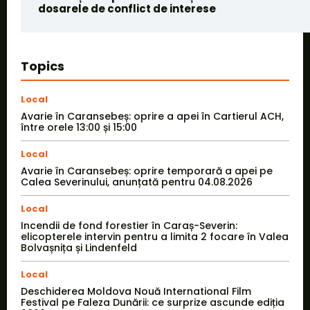
dosarele de conflict de interese
Topics
Local
Avarie în Caransebeș: oprire a apei în Cartierul ACH,
între orele 13:00 și 15:00
Local
Avarie în Caransebeș: oprire temporară a apei pe
Calea Severinului, anunțată pentru 04.08.2026
Local
Incendii de fond forestier în Caraș-Severin:
elicopterele intervin pentru a limita 2 focare în Valea
Bolvașnița și Lindenfeld
Local
Deschiderea Moldova Nouă International Film
Festival pe Faleza Dunării: ce surprize ascunde ediția