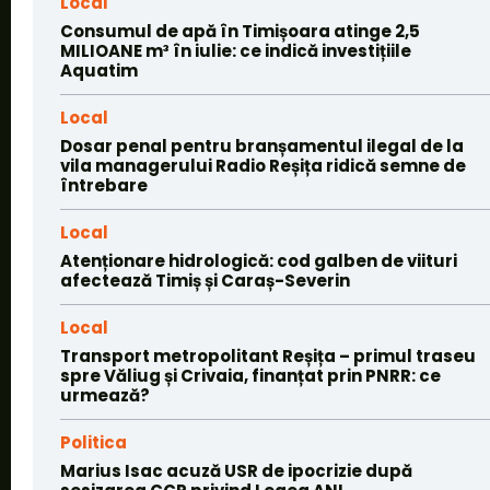
Local
Consumul de apă în Timișoara atinge 2,5
MILIOANE m³ în iulie: ce indică investițiile
Aquatim
Local
Dosar penal pentru branșamentul ilegal de la
vila managerului Radio Reșița ridică semne de
întrebare
Local
Atenționare hidrologică: cod galben de viituri
afectează Timiș și Caraș-Severin
Local
Transport metropolitant Reșița – primul traseu
spre Văliug și Crivaia, finanțat prin PNRR: ce
urmează?
Politica
Marius Isac acuză USR de ipocrizie după