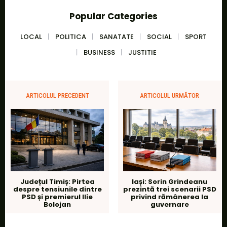
Popular Categories
LOCAL
POLITICA
SANATATE
SOCIAL
SPORT
BUSINESS
JUSTITIE
ARTICOLUL PRECEDENT
ARTICOLUL URMĂTOR
Județul Timiș: Pirtea
Iași: Sorin Grindeanu
despre tensiunile dintre
prezintă trei scenarii PSD
PSD și premierul Ilie
privind rămânerea la
Bolojan
guvernare