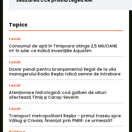
sesizarea CCR privind Legea ANI
Topics
Local
Consumul de apă în Timișoara atinge 2,5 MILIOANE
m³ în iulie: ce indică investițiile Aquatim
Local
Dosar penal pentru branșamentul ilegal de la vila
managerului Radio Reșița ridică semne de întrebare
Local
Atenționare hidrologică: cod galben de viituri
afectează Timiș și Caraș-Severin
Local
Transport metropolitant Reșița – primul traseu spre
Văliug și Crivaia, finanțat prin PNRR: ce urmează?
Politica