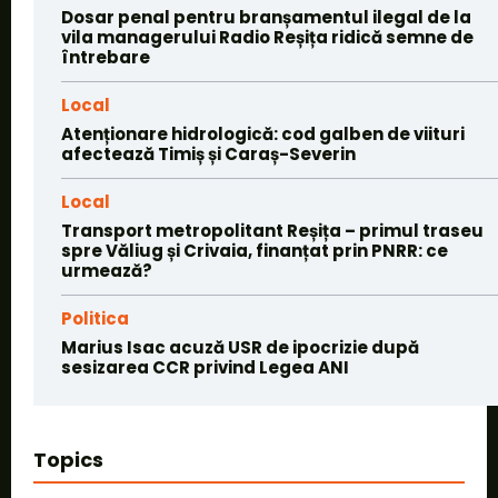
Dosar penal pentru branșamentul ilegal de la
vila managerului Radio Reșița ridică semne de
întrebare
Local
Atenționare hidrologică: cod galben de viituri
afectează Timiș și Caraș-Severin
Local
Transport metropolitant Reșița – primul traseu
spre Văliug și Crivaia, finanțat prin PNRR: ce
urmează?
Politica
Marius Isac acuză USR de ipocrizie după
sesizarea CCR privind Legea ANI
Topics