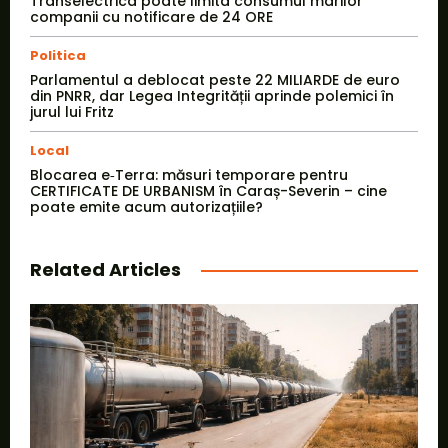
Transelectrica poate limita consumul marilor
companii cu notificare de 24 ORE
Politica
Parlamentul a deblocat peste 22 MILIARDE de euro
din PNRR, dar Legea Integrității aprinde polemici în
jurul lui Fritz
Local
Blocarea e‑Terra: măsuri temporare pentru
CERTIFICATE DE URBANISM în Caraș-Severin – cine
poate emite acum autorizațiile?
Related Articles