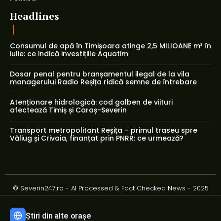
Headlines
Consumul de apă în Timișoara atinge 2,5 MILIOANE m³ în
iulie: ce indică investițiile Aquatim
Dosar penal pentru branșamentul ilegal de la vila
managerului Radio Reșița ridică semne de întrebare
Atenționare hidrologică: cod galben de viituri
afectează Timiș și Caraș-Severin
Transport metropolitant Reșița – primul traseu spre
Văliug și Crivaia, finanțat prin PNRR: ce urmează?
© Severin247.ro - AI Processed & Fact Checked News - 2025
Știri din alte orașe