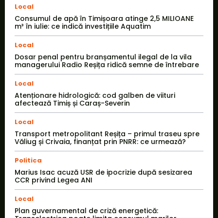
Local
Consumul de apă în Timișoara atinge 2,5 MILIOANE
m³ în iulie: ce indică investițiile Aquatim
Local
Dosar penal pentru branșamentul ilegal de la vila
managerului Radio Reșița ridică semne de întrebare
Local
Atenționare hidrologică: cod galben de viituri
afectează Timiș și Caraș-Severin
Local
Transport metropolitant Reșița – primul traseu spre
Văliug și Crivaia, finanțat prin PNRR: ce urmează?
Politica
Marius Isac acuză USR de ipocrizie după sesizarea
CCR privind Legea ANI
Local
Plan guvernamental de criză energetică: