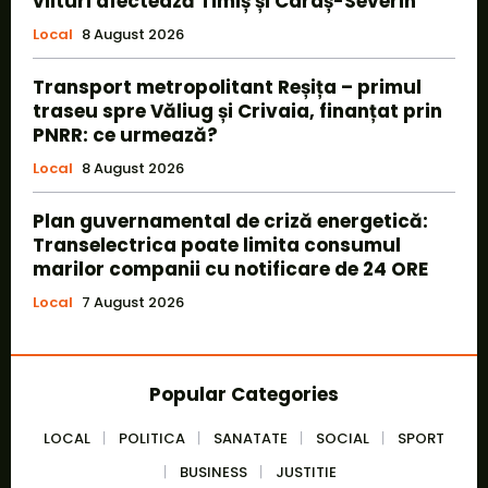
viituri afectează Timiș și Caraș-Severin
Local
8 August 2026
Transport metropolitant Reșița – primul
traseu spre Văliug și Crivaia, finanțat prin
PNRR: ce urmează?
Local
8 August 2026
Plan guvernamental de criză energetică:
Transelectrica poate limita consumul
marilor companii cu notificare de 24 ORE
Local
7 August 2026
Popular Categories
LOCAL
POLITICA
SANATATE
SOCIAL
SPORT
BUSINESS
JUSTITIE