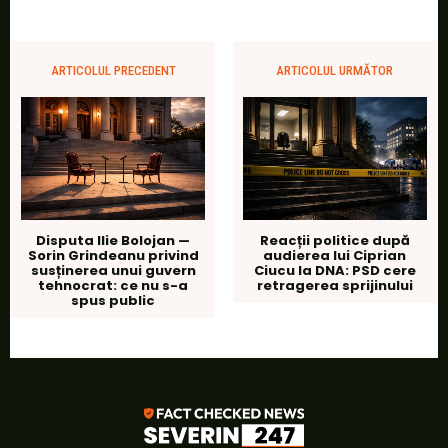
ARTICOLUL PRECEDENT
ARTICOLUL URMĂTOR
Disputa Ilie Bolojan —
Reacții politice după
Sorin Grindeanu privind
audierea lui Ciprian
susținerea unui guvern
Ciucu la DNA: PSD cere
tehnocrat: ce nu s-a
retragerea sprijinului
spus public