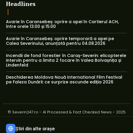
Headlines
Avarie în Caransebeș: oprire a apei în Cartierul ACH,
între orele 13:00 și 15:00
Avarie în Caransebeș: oprire temporară a apei pe
Calea Severinului, anunțată pentru 04.08.2026
Incendii de fond forestier în Caraș-Severin: elicopterele
intervin pentru a limita 2 focare în Valea Bolvașnița și
Lindenfeld
Deschiderea Moldova Nouă International Film Festival
pe Faleza Dunării: ce surprize ascunde ediția 2026
© Severin247.ro - AI Processed & Fact Checked News - 2025
Știri din alte orașe