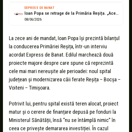
EXPRESS DE BANAT
Ioan Popa se retrage de la Primăria Reșița. „Acesta va fi realmente...
08/06/2026
La zece ani de mandat, Ioan Popa își prezintă bilanțul
la conducerea Primăriei Reșița, într-un interviu
acordat Express de Banat. Edilul marchează două
proiecte majore despre care spune că reprezintă
cele mai mari nereușite ale perioadei: noul spital
județean și modernizarea căii ferate Reșița – Bocșa –
Voiteni – Timișoara.
Potrivit lui, pentru spital există teren alocat, proiect
matur și o cerere de finanțare depusă pe fonduri la
Ministerul Sănătății, însă “nu se întâmplă nimic” în
ceea ce privește demararea investiției. În cazul