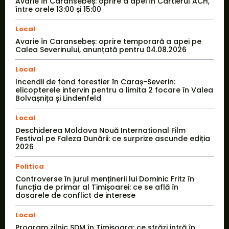
Avarie în Caransebeș: oprire a apei în Cartierul ACH,
între orele 13:00 și 15:00
Local
Avarie în Caransebeș: oprire temporară a apei pe
Calea Severinului, anunțată pentru 04.08.2026
Local
Incendii de fond forestier în Caraș-Severin:
elicopterele intervin pentru a limita 2 focare în Valea
Bolvașnița și Lindenfeld
Local
Deschiderea Moldova Nouă International Film
Festival pe Faleza Dunării: ce surprize ascunde ediția
2026
Politica
Controverse în jurul menținerii lui Dominic Fritz în
funcția de primar al Timișoarei: ce se află în
dosarele de conflict de interese
Local
Program zilnic SDM în Timișoara: ce străzi intră în