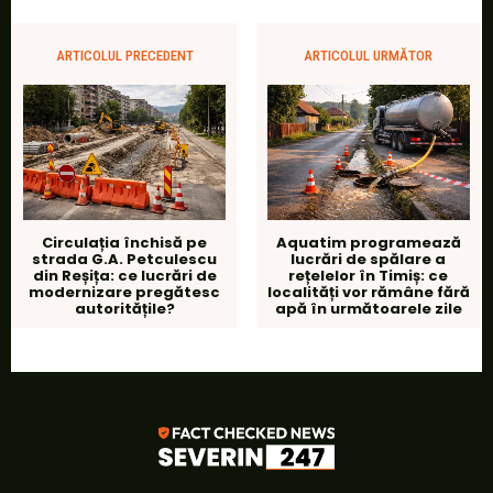
ARTICOLUL PRECEDENT
ARTICOLUL URMĂTOR
Circulația închisă pe
Aquatim programează
strada G.A. Petculescu
lucrări de spălare a
din Reșița: ce lucrări de
rețelelor în Timiș: ce
modernizare pregătesc
localități vor rămâne fără
autoritățile?
apă în următoarele zile