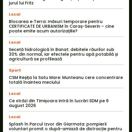
jurul lui Fritz
Local
Blocarea e‑Terra: măsuri temporare pentru
CERTIFICATE DE URBANISM în Caraș-Severin – cine
poate emite acum autorizațiile?
Local
Secetă hidrologică în Banat: debitele râurilor sub
30% din normal, iar efectele pentru apă potabilă și
agricultură se profilează
Sport
CSM Reșița la Satu Mare: Munteanu cere concentrare
totală înaintea meciului
Local
Ce străzi din Timișoara intră în lucrări SDM pe 6
august 2026
Local
Splash în Parcul Izvor din Giarmata: pompierii
voluntari promit o după-amiază de distracție pentru