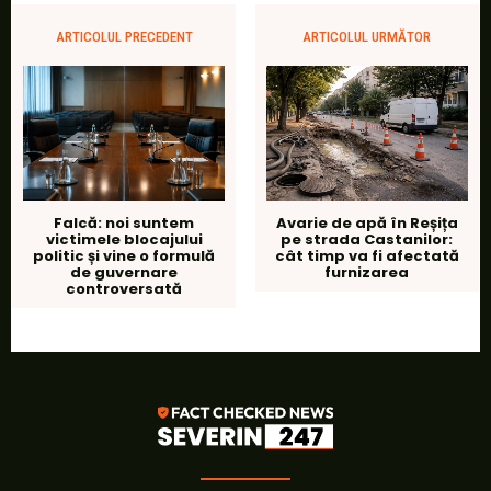
ARTICOLUL PRECEDENT
ARTICOLUL URMĂTOR
Falcă: noi suntem
Avarie de apă în Reșița
victimele blocajului
pe strada Castanilor:
politic și vine o formulă
cât timp va fi afectată
de guvernare
furnizarea
controversată