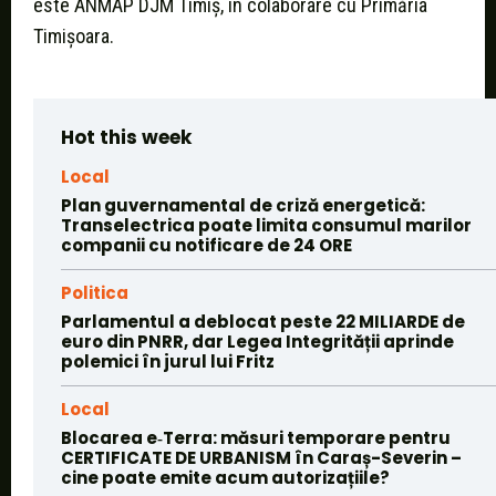
este ANMAP DJM Timiș, în colaborare cu Primăria
Timișoara.
Hot this week
Local
Plan guvernamental de criză energetică:
Transelectrica poate limita consumul marilor
companii cu notificare de 24 ORE
Politica
Parlamentul a deblocat peste 22 MILIARDE de
euro din PNRR, dar Legea Integrității aprinde
polemici în jurul lui Fritz
Local
Blocarea e‑Terra: măsuri temporare pentru
CERTIFICATE DE URBANISM în Caraș-Severin –
cine poate emite acum autorizațiile?