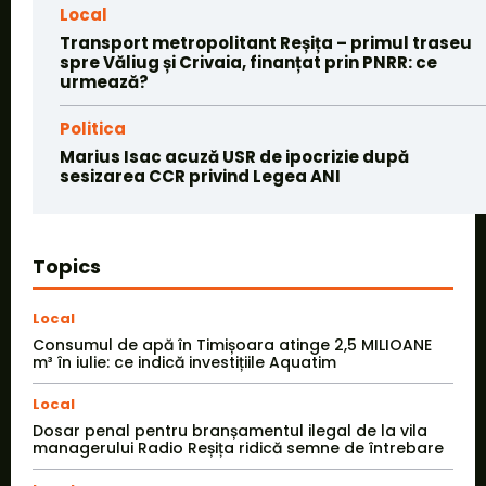
Local
Transport metropolitant Reșița – primul traseu
spre Văliug și Crivaia, finanțat prin PNRR: ce
urmează?
Politica
Marius Isac acuză USR de ipocrizie după
sesizarea CCR privind Legea ANI
Topics
Local
Consumul de apă în Timișoara atinge 2,5 MILIOANE
m³ în iulie: ce indică investițiile Aquatim
Local
Dosar penal pentru branșamentul ilegal de la vila
managerului Radio Reșița ridică semne de întrebare