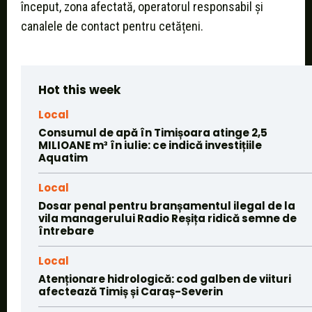
început, zona afectată, operatorul responsabil și
canalele de contact pentru cetățeni.
Hot this week
Local
Consumul de apă în Timișoara atinge 2,5
MILIOANE m³ în iulie: ce indică investițiile
Aquatim
Local
Dosar penal pentru branșamentul ilegal de la
vila managerului Radio Reșița ridică semne de
întrebare
Local
Atenționare hidrologică: cod galben de viituri
afectează Timiș și Caraș-Severin