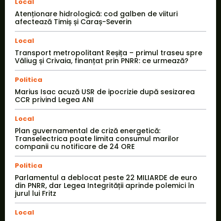
Local
Atenționare hidrologică: cod galben de viituri
afectează Timiș și Caraș-Severin
Local
Transport metropolitant Reșița – primul traseu spre
Văliug și Crivaia, finanțat prin PNRR: ce urmează?
Politica
Marius Isac acuză USR de ipocrizie după sesizarea
CCR privind Legea ANI
Local
Plan guvernamental de criză energetică:
Transelectrica poate limita consumul marilor
companii cu notificare de 24 ORE
Politica
Parlamentul a deblocat peste 22 MILIARDE de euro
din PNRR, dar Legea Integrității aprinde polemici în
jurul lui Fritz
Local