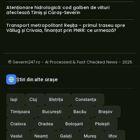
Atenționare hidrologică: cod galben de viituri
afectează Timiș și Caraș-Severin
Transport metropolitant Reșița – primul traseu spre
Văliug și Crivaia, finanțat prin PNRR: ce urmează?
© Severin247.ro - AI Processed & Fact Checked News - 2025
Știri din alte orașe
Iași
Cluj
Bistrița
Constanța
Timișoara
București
Bacău
Brașov
Craiova
Oradea
Botoșani
Ploiești
Vaslui
Neamț
Galați
Mureș
Ilfov