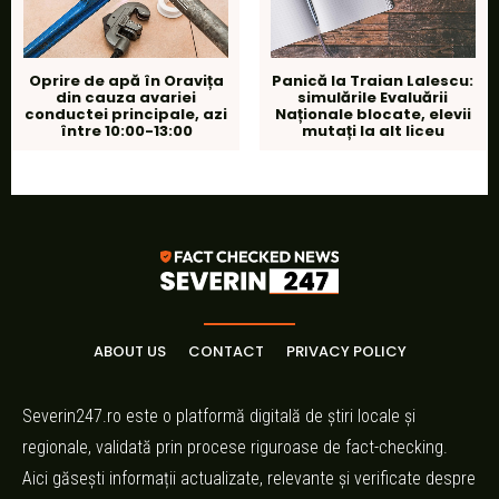
Oprire de apă în Oravița
Panică la Traian Lalescu:
din cauza avariei
simulările Evaluării
conductei principale, azi
Naționale blocate, elevii
între 10:00-13:00
mutați la alt liceu
ABOUT US
CONTACT
PRIVACY POLICY
Severin247.ro este o platformă digitală de știri locale și
regionale, validată prin procese riguroase de fact-checking.
Aici găsești informații actualizate, relevante și verificate despre