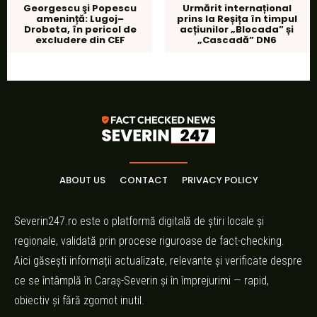
Georgescu şi Popescu
Urmărit internațional
amenință: Lugoj–
prins la Reșița în timpul
Drobeta, în pericol de
acțiunilor „Blocada” și
excludere din CEF
„Cascadă” DN6
ABOUT US
CONTACT
PRIVACY POLICY
Severin247.ro este o platformă digitală de știri locale și
regionale, validată prin procese riguroase de fact-checking.
Aici găsești informații actualizate, relevante și verificate despre
ce se întâmplă în Caraș-Severin și în împrejurimi — rapid,
obiectiv și fără zgomot inutil.