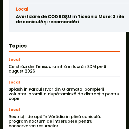
Local
Avertizare de COD ROȘU în Ticvaniu Mare: 3 zile
de caniculă și recomandări
Topics
Local
Ce străzi din Timișoara intră în lucrări SDM pe 6
august 2026
Local
Splash în Parcul Izvor din Giarmata: pompierii
voluntari promit o după-amiază de distracție pentru
copii
Local
Restricții de apă în Vărădia în plină caniculă:
program nocturn de întrerupere pentru
conservarea resurselor