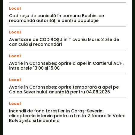
Local
Cod roșu de caniculă în comuna Buchin: ce
recomandă autoritățile pentru populație
Local
Avertizare de COD ROȘU în Ticvaniu Mare: 3 zile de
caniculă și recomandări
Local
Avarie în Caransebeș: oprire a apei în Cartierul ACH,
între orele 13:00 și 15:00
Local
Avarie în Caransebeș: oprire temporară a apei pe
Calea Severinului, anunțată pentru 04.08.2026
Local
Incendii de fond forestier în Caraș-Severin:
elicopterele intervin pentru a limita 2 focare în Valea
Bolvașnița și Lindenfeld