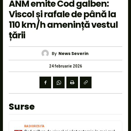
ANM emite Cod galben:
Viscol și rafale de până la
110 km/h amenință vestul
țării
By
News Severin
24 februarie 2026
Surse
RADIORESITA