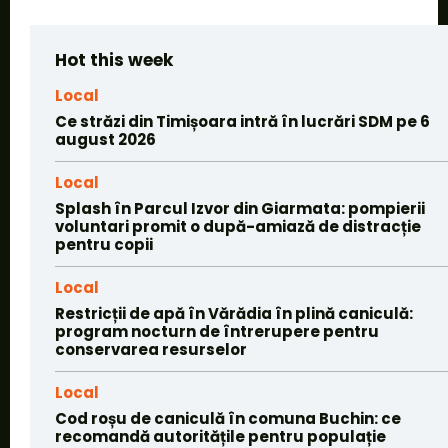
Hot this week
Local
Ce străzi din Timișoara intră în lucrări SDM pe 6
august 2026
Local
Splash în Parcul Izvor din Giarmata: pompierii
voluntari promit o după-amiază de distracție
pentru copii
Local
Restricții de apă în Vărădia în plină caniculă:
program nocturn de întrerupere pentru
conservarea resurselor
Local
Cod roșu de caniculă în comuna Buchin: ce
recomandă autoritățile pentru populație