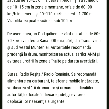
zăpadă de 10–25 cm la peste 1.400 m şi strat mediu
de 10–15 cm în zonele montane, rafale de 60–90
km/h în general şi 90–110 km/h la peste 1.700 m.
Vizibilitatea poate scădea sub 100 m.
De asemenea, un Cod galben de vânt cu rafale de 50–
70 km/h va afecta Banat, Oltenia, părţi din Transilvania
şi sud‑vestul Munteniei. Autorităţile recomandă
prudenţă la drum, monitorizarea actualizărilor ANM şi
evitarea urcării în zonele înalte pe durata avertizării.
Sursa: Radio Reşiţa / Radio România. Se recomandă
alimentare cu carburant, telefoane mobile încărcate,
verificarea stării drumurilor şi urmarea indicaţiilor
autorităţilor locale în fiecare judeţ şi evitarea
deplasărilor neesenţiale urgente.