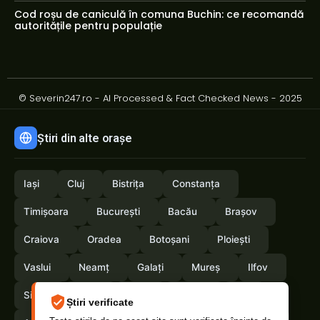
Cod roșu de caniculă în comuna Buchin: ce recomandă
autoritățile pentru populație
© Severin247.ro - AI Processed & Fact Checked News - 2025
Știri din alte orașe
Iași
Cluj
Bistrița
Constanța
Timișoara
București
Bacău
Brașov
Craiova
Oradea
Botoșani
Ploiești
Vaslui
Neamț
Galați
Mureș
Ilfov
Sibiu
Arad
Alba
Tulcea
Olt
Știri verificate