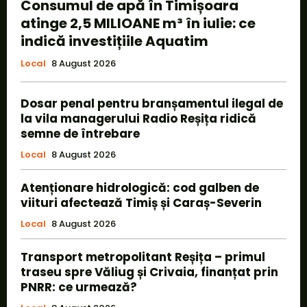
Consumul de apă în Timișoara
atinge 2,5 MILIOANE m³ în iulie: ce
indică investițiile Aquatim
Local
8 August 2026
Dosar penal pentru branșamentul ilegal de
la vila managerului Radio Reșița ridică
semne de întrebare
Local
8 August 2026
Atenționare hidrologică: cod galben de
viituri afectează Timiș și Caraș-Severin
Local
8 August 2026
Transport metropolitant Reșița – primul
traseu spre Văliug și Crivaia, finanțat prin
PNRR: ce urmează?