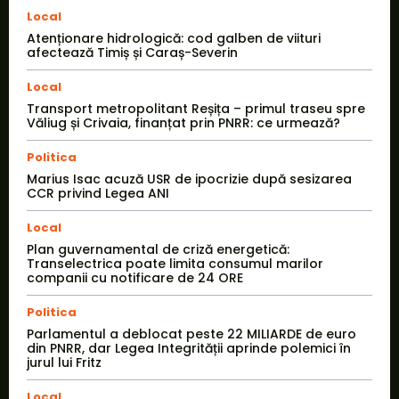
Local
Atenționare hidrologică: cod galben de viituri
afectează Timiș și Caraș-Severin
Local
Transport metropolitant Reșița – primul traseu spre
Văliug și Crivaia, finanțat prin PNRR: ce urmează?
Politica
Marius Isac acuză USR de ipocrizie după sesizarea
CCR privind Legea ANI
Local
Plan guvernamental de criză energetică:
Transelectrica poate limita consumul marilor
companii cu notificare de 24 ORE
Politica
Parlamentul a deblocat peste 22 MILIARDE de euro
din PNRR, dar Legea Integrității aprinde polemici în
jurul lui Fritz
Local