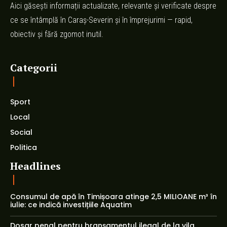
Aici găsești informații actualizate, relevante și verificate despre
ce se întâmplă în Caraș-Severin și în împrejurimi — rapid,
obiectiv și fără zgomot inutil.
Categorii
Sport
Local
Social
Politica
Headlines
Consumul de apă în Timișoara atinge 2,5 MILIOANE m³ în
iulie: ce indică investițiile Aquatim
Dosar penal pentru branșamentul ilegal de la vila