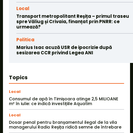
Local
Transport metropolitant Reșița – primul traseu
spre Văliug și Crivaia, finanțat prin PNRR: ce
urmează?
Politica
Marius Isac acuză USR de ipocrizie după
sesizarea CCR privind Legea ANI
Topics
Local
Consumul de apă în Timișoara atinge 2,5 MILIOANE
m³ în iulie: ce indică investițiile Aquatim
Local
Dosar penal pentru branșamentul ilegal de la vila
managerului Radio Reșița ridică semne de întrebare