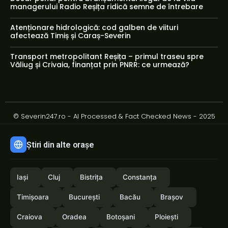
managerului Radio Reșița ridică semne de întrebare
Atenționare hidrologică: cod galben de viituri
afectează Timiș și Caraș-Severin
Transport metropolitant Reșița – primul traseu spre
Văliug și Crivaia, finanțat prin PNRR: ce urmează?
© Severin247.ro - AI Processed & Fact Checked News - 2025
Știri din alte orașe
Iași
Cluj
Bistrița
Constanța
Timișoara
București
Bacău
Brașov
Craiova
Oradea
Botoșani
Ploiești