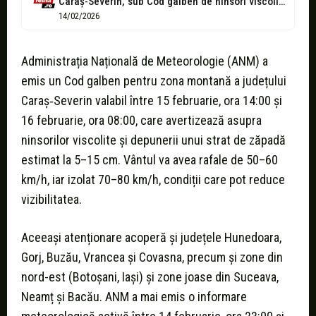
Caraș-Severin, sub Cod galben de ninsori viscolite. ANM anunță vânt puternic, precipitații...
14/02/2026
Administrația Națională de Meteorologie (ANM) a
emis un Cod galben pentru zona montană a județului
Caraș‑Severin valabil între 15 februarie, ora 14:00 și
16 februarie, ora 08:00, care avertizează asupra
ninsorilor viscolite și depunerii unui strat de zăpadă
estimat la 5–15 cm. Vântul va avea rafale de 50–60
km/h, iar izolat 70–80 km/h, condiții care pot reduce
vizibilitatea.
Aceeași atenționare acoperă și județele Hunedoara,
Gorj, Buzău, Vrancea și Covasna, precum și zone din
nord-est (Botoșani, Iași) și zone joase din Suceava,
Neamț și Bacău. ANM a mai emis o informare