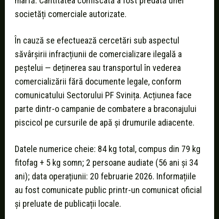
marfă. Cantitatea confiscată a fost predată unei
societăți comerciale autorizate.
În cauză se efectuează cercetări sub aspectul
săvârșirii infracțiunii de comercializare ilegală a
peștelui — deținerea sau transportul în vederea
comercializării fără documente legale, conform
comunicatului Sectorului PF Svinița. Acțiunea face
parte dintr-o campanie de combatere a braconajului
piscicol pe cursurile de apă și drumurile adiacente.
Datele numerice cheie: 84 kg total, compus din 79 kg
fitofag + 5 kg somn; 2 persoane audiate (56 ani și 34
ani); data operațiunii: 20 februarie 2026. Informațiile
au fost comunicate public printr-un comunicat oficial
și preluate de publicații locale.