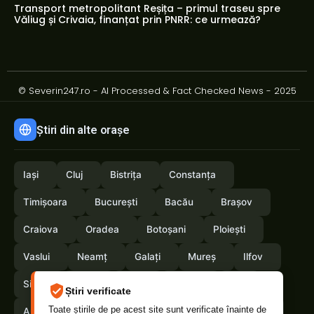
Transport metropolitant Reșița – primul traseu spre
Văliug și Crivaia, finanțat prin PNRR: ce urmează?
© Severin247.ro - AI Processed & Fact Checked News - 2025
Știri din alte orașe
Iași
Cluj
Bistrița
Constanța
Timișoara
București
Bacău
Brașov
Craiova
Oradea
Botoșani
Ploiești
Vaslui
Neamț
Galați
Mureș
Ilfov
Sibiu
Arad
Alba
Tulcea
Olt
Știri verificate
Toate știrile de pe acest site sunt verificate înainte de
Arges
Maramures
Vrancea
Satumare