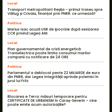
Local
Transport metropolitant Reșița – primul traseu spre
Văliug și Crivaia, finanțat prin PNRR: ce urmează?
Politica
Marius Isac acuză USR de ipocrizie după sesizarea
CCR privind Legea ANI
Local
Plan guvernamental de criză energetică:
Transelectrica poate limita consumul marilor
companii cu notificare de 24 ORE
Politica
Parlamentul a deblocat peste 22 MILIARDE de euro
din PNRR, dar Legea Integrității aprinde polemici în
jurul lui Fritz
Local
Blocarea e‑Terra: măsuri temporare pentru
CERTIFICATE DE URBANISM în Caraș-Severin – cine
poate emite acum autorizațiile?