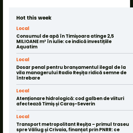
Hot this week
Local
Consumul de apă în Timișoara atinge 2,5
MILIOANE m³ în iulie: ce indică investițiile
Aquatim
Local
Dosar penal pentru branșamentul ilegal de la
vila managerului Radio Reșița ridică semne de
întrebare
Local
Atenționare hidrologică: cod galben de viituri
afectează Timiș și Caraș-Severin
Local
Transport metropolitant Reșița – primul traseu
spre Văliug și Crivaia, finanțat prin PNRR: ce