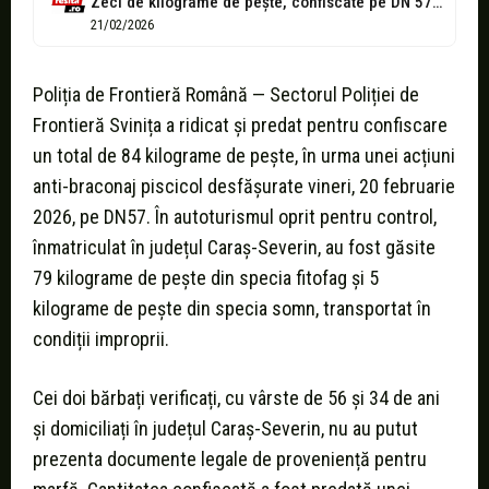
Zeci de kilograme de pește, confiscate pe DN 57 de polițiștii de...
21/02/2026
Poliția de Frontieră Română — Sectorul Poliției de
Frontieră Svinița a ridicat și predat pentru confiscare
un total de 84 kilograme de pește, în urma unei acțiuni
anti-braconaj piscicol desfășurate vineri, 20 februarie
2026, pe DN57. În autoturismul oprit pentru control,
înmatriculat în județul Caraș-Severin, au fost găsite
79 kilograme de pește din specia fitofag și 5
kilograme de pește din specia somn, transportat în
condiții improprii.
Cei doi bărbați verificați, cu vârste de 56 și 34 de ani
și domiciliați în județul Caraș-Severin, nu au putut
prezenta documente legale de proveniență pentru