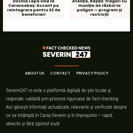
Dochia Lepa vine la
Atenție, Reșița: trageri cu
Caransebeș: Accent pe
muniție de război la
reintegrare pentru 32 de
poligon — program și
beneficiari
restricții
ABOUT US
CONTACT
PRIVACY POLICY
Severin247.ro este o platformă digitală de știri locale și
regionale, validată prin procese riguroase de fact-checking.
Aici găsești informații actualizate, relevante și verificate despre
ce se întâmplă în Caraș-Severin și în împrejurimi — rapid,
obiectiv și fără zgomot inutil.